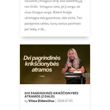
visuomet į žmogaus širdį, kad užkietintų ją,
nes širdis - žmogaus siela, jei ji serga, tai
visas žmogus serga. Būtent širdyje
užsimegza tiek gyvenimas, tiek mirtis. Ten
pasėjamos sėklos, kurių vaisius pasimato
per laiką, ir tik...
DVI PAGRINDINĖS KRIKŠČIONYBĖS
ATRAMOS (2 DALIS)
by
Vilma Ditkevičius
|
2026.07.05