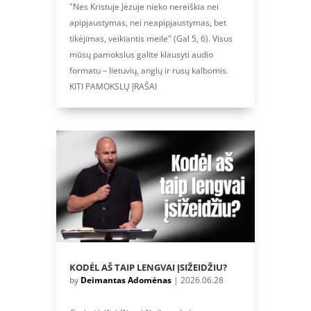
"Nes Kristuje Jėzuje nieko nereiškia nei
apipjaustymas, nei neapipjaustymas, bet
tikėjimas, veikiantis meile" (Gal 5, 6). Visus
mūsų pamokslus galite klausyti audio
formatu – lietuvių, anglų ir rusų kalbomis.
KITI PAMOKSLŲ ĮRAŠAI
KODĖL AŠ TAIP LENGVAI ĮSIŽEIDŽIU?
by
Deimantas Adomėnas
|
2026.06.28