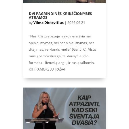
DVI PAGRINDINĖS KRIKŠČIONYBĖS
ATRAMOS
by
Vilma Ditkevičius
|
2026.06.21
"Nes Kristuje Jėzuje nieko nereiškia nei
apipjaustymas, nei neapipjaustymas, bet
tikėjimas, veikiantis meile" (Gal 5, 6). Visus
mūsų pamokslus galite klausyti audio
formatu – lietuvių, anglų ir rusų kalbomis.
KITI PAMOKSLŲ ĮRAŠAI