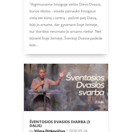
"Atgimusiame žmoguje veikia Dievo Dvasia,
kurios tikslas - visada patraukti žmogaus
sielą bei kūną į centrą - pažinti patį Dievą,
būti Jo artume, dar gyvenant šioje žemėje,
kur išoriškai nesimato Jo artumo niekur. Net
būnant šioje žemėje, Šventoji Dvasia padeda
būti...
ŠVENTOSIOS DVASIOS SVARBA (3
DALIS)
by
Vilma Ditkevičius
|
2026.05.24