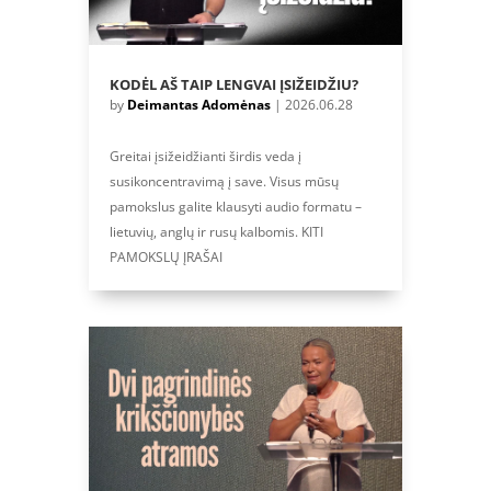
KODĖL AŠ TAIP LENGVAI ĮSIŽEIDŽIU?
by
Deimantas Adomėnas
|
2026.06.28
Greitai įsižeidžianti širdis veda į
susikoncentravimą į save. Visus mūsų
pamokslus galite klausyti audio formatu –
lietuvių, anglų ir rusų kalbomis. KITI
PAMOKSLŲ ĮRAŠAI