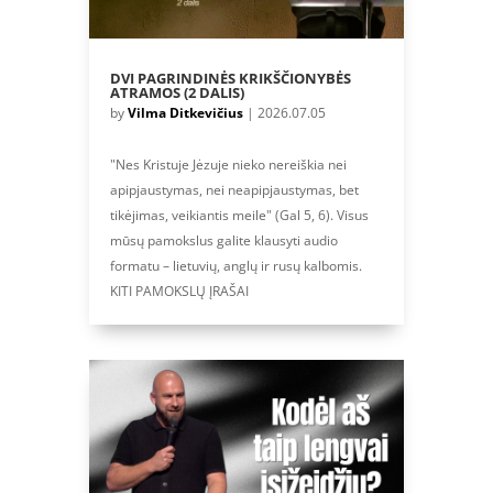
DVI PAGRINDINĖS KRIKŠČIONYBĖS
ATRAMOS (2 DALIS)
by
Vilma Ditkevičius
|
2026.07.05
"Nes Kristuje Jėzuje nieko nereiškia nei
apipjaustymas, nei neapipjaustymas, bet
tikėjimas, veikiantis meile" (Gal 5, 6). Visus
mūsų pamokslus galite klausyti audio
formatu – lietuvių, anglų ir rusų kalbomis.
KITI PAMOKSLŲ ĮRAŠAI