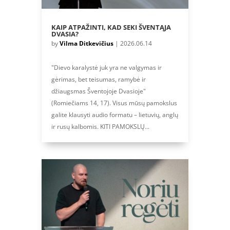
KAIP ATPAŽINTI, KAD SEKI ŠVENTĄJA
DVASIA?
by
Vilma Ditkevičius
|
2026.06.14
"Dievo karalystė juk yra ne valgymas ir
gėrimas, bet teisumas, ramybė ir
džiaugsmas Šventojoje Dvasioje"
(Romiečiams 14, 17). Visus mūsų pamokslus
galite klausyti audio formatu – lietuvių, anglų
ir rusų kalbomis. KITI PAMOKSLŲ...