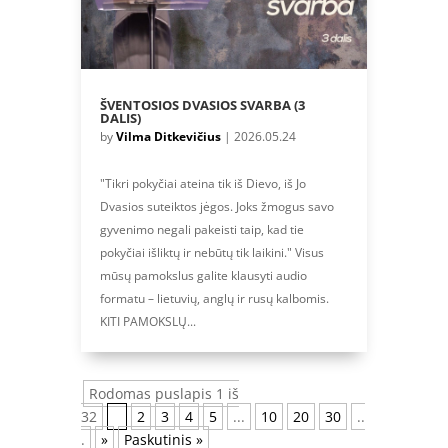
ŠVENTOSIOS DVASIOS SVARBA (3
DALIS)
by
Vilma Ditkevičius
|
2026.05.24
"Tikri pokyčiai ateina tik iš Dievo, iš Jo
Dvasios suteiktos jėgos. Joks žmogus savo
gyvenimo negali pakeisti taip, kad tie
pokyčiai išliktų ir nebūtų tik laikini." Visus
mūsų pamokslus galite klausyti audio
formatu – lietuvių, anglų ir rusų kalbomis.
KITI PAMOKSLŲ...
Rodomas puslapis 1 iš
32
1
2
3
4
5
...
10
20
30
..
.
»
Paskutinis »