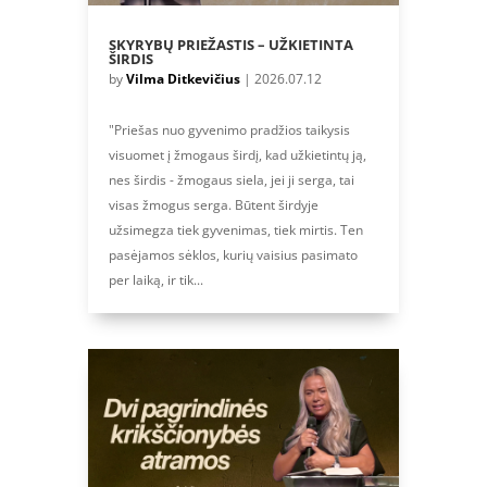
SKYRYBŲ PRIEŽASTIS – UŽKIETINTA
ŠIRDIS
by
Vilma Ditkevičius
|
2026.07.12
"Priešas nuo gyvenimo pradžios taikysis
visuomet į žmogaus širdį, kad užkietintų ją,
nes širdis - žmogaus siela, jei ji serga, tai
visas žmogus serga. Būtent širdyje
užsimegza tiek gyvenimas, tiek mirtis. Ten
pasėjamos sėklos, kurių vaisius pasimato
per laiką, ir tik...