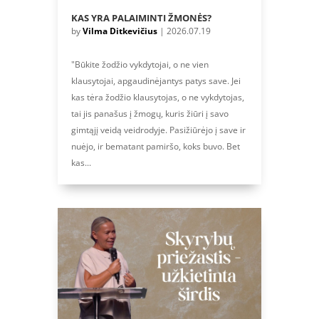
KAS YRA PALAIMINTI ŽMONĖS?
by
Vilma Ditkevičius
|
2026.07.19
"Būkite žodžio vykdytojai, o ne vien
klausytojai, apgaudinėjantys patys save. Jei
kas tėra žodžio klausytojas, o ne vykdytojas,
tai jis panašus į žmogų, kuris žiūri į savo
gimtąjį veidą veidrodyje. Pasižiūrėjo į save ir
nuėjo, ir bematant pamiršo, koks buvo. Bet
kas...