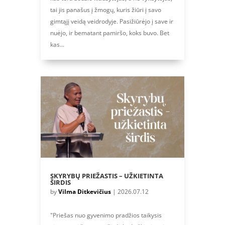
tai jis panašus į žmogų, kuris žiūri į savo
gimtąjį veidą veidrodyje. Pasižiūrėjo į save ir
nuėjo, ir bematant pamiršo, koks buvo. Bet
kas...
SKYRYBŲ PRIEŽASTIS – UŽKIETINTA
ŠIRDIS
by
Vilma Ditkevičius
|
2026.07.12
"Priešas nuo gyvenimo pradžios taikysis