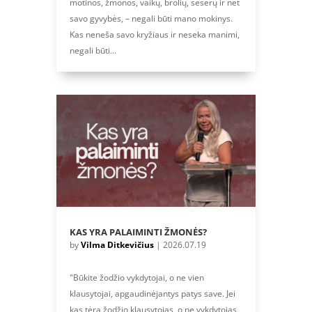
motinos, žmonos, vaikų, brolių, seserų ir net
savo gyvybės, – negali būti mano mokinys.
Kas neneša savo kryžiaus ir neseka manimi,
negali būti...
KAS YRA PALAIMINTI ŽMONĖS?
by
Vilma Ditkevičius
|
2026.07.19
"Būkite žodžio vykdytojai, o ne vien
klausytojai, apgaudinėjantys patys save. Jei
kas tėra žodžio klausytojas, o ne vykdytojas,