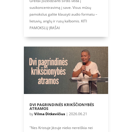
Greitai įsižeidžianti širdis veda į
susikoncentravimą į save. Visus mūsų
pamokslus galite klausyti audio formatu –
lietuvių, anglų ir rusų kalbomis. KITI
PAMOKSLŲ ĮRAŠAI
DVI PAGRINDINĖS KRIKŠČIONYBĖS
ATRAMOS
by
Vilma Ditkevičius
|
2026.06.21
"Nes Kristuje Jėzuje nieko nereiškia nei