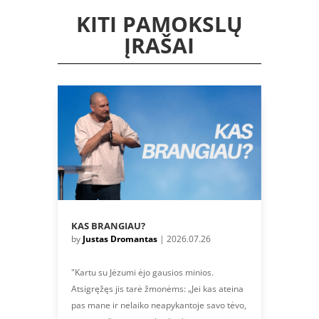
KITI PAMOKSLŲ
ĮRAŠAI
KAS BRANGIAU?
by
Justas Dromantas
|
2026.07.26
"Kartu su Jėzumi ėjo gausios minios.
Atsigręžęs jis tarė žmonėms: „Jei kas ateina
pas mane ir nelaiko neapykantoje savo tėvo,