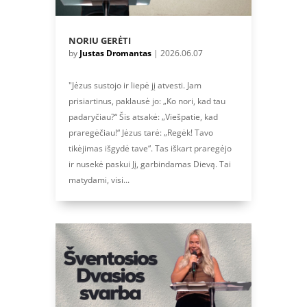
NORIU GERĖTI
by
Justas Dromantas
|
2026.06.07
"Jėzus sustojo ir liepė jį atvesti. Jam
prisiartinus, paklausė jo: „Ko nori, kad tau
padaryčiau?“ Šis atsakė: „Viešpatie, kad
praregėčiau!“ Jėzus tarė: „Regėk! Tavo
tikėjimas išgydė tave“. Tas iškart praregėjo
ir nusekė paskui Jį, garbindamas Dievą. Tai
matydami, visi...