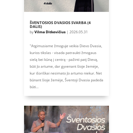
ŠVENTOSIOS DVASIOS SVARBA (4
DALIS)
by
Vilma Ditkevičius
|
2026.05.31
"Atgimusiame žmoguje veikia Dievo Dvasia,
kurios tikslas - visada patraukti žmogaus
sielą bei kūną į centrą - pažinti patį Dievą,
būti Jo artume, dar gyvenant šioje žemėje,
kur išoriškai nesimato Jo artumo niekur. Net
būnant šioje žemėje, Šventoji Dvasia padeda
būti...