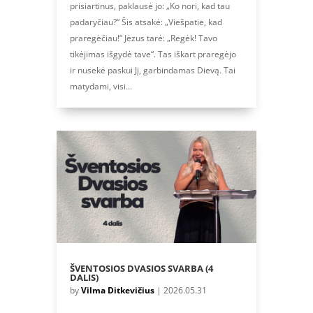
prisiartinus, paklausė jo: „Ko nori, kad tau
padaryčiau?“ Šis atsakė: „Viešpatie, kad
praregėčiau!“ Jėzus tarė: „Regėk! Tavo
tikėjimas išgydė tave“. Tas iškart praregėjo
ir nusekė paskui Jį, garbindamas Dievą. Tai
matydami, visi...
ŠVENTOSIOS DVASIOS SVARBA (4
DALIS)
by
Vilma Ditkevičius
|
2026.05.31