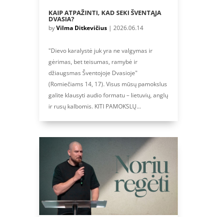
KAIP ATPAŽINTI, KAD SEKI ŠVENTĄJA
DVASIA?
by
Vilma Ditkevičius
|
2026.06.14
"Dievo karalystė juk yra ne valgymas ir
gėrimas, bet teisumas, ramybė ir
džiaugsmas Šventojoje Dvasioje"
(Romiečiams 14, 17). Visus mūsų pamokslus
galite klausyti audio formatu – lietuvių, anglų
ir rusų kalbomis. KITI PAMOKSLŲ...