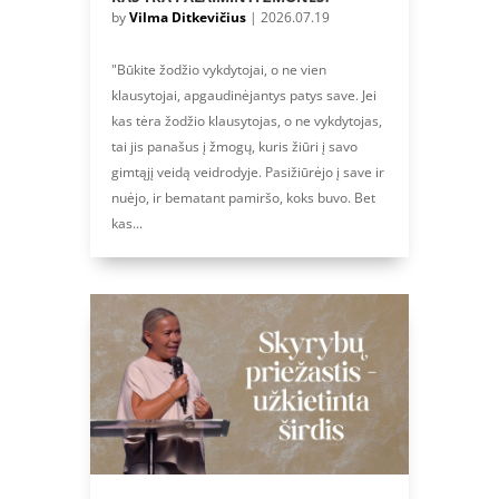
by
Vilma Ditkevičius
|
2026.07.19
"Būkite žodžio vykdytojai, o ne vien
klausytojai, apgaudinėjantys patys save. Jei
kas tėra žodžio klausytojas, o ne vykdytojas,
tai jis panašus į žmogų, kuris žiūri į savo
gimtąjį veidą veidrodyje. Pasižiūrėjo į save ir
nuėjo, ir bematant pamiršo, koks buvo. Bet
kas...