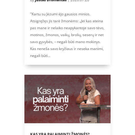
"Kartu su Jėzumi ėjo gausios minios.
Atsigręžęs jis tarė žmonėms: „Jei kas ateina
pas mane ir nelaiko neapykantoje savo tėvo,
motinos, žmonos, vaikų, brolių, seserų ir net
savo gyvybės, – negali būti mano mokinys.
Kas neneša savo kryžiaus ir neseka manimi,
negali būti...
KAS YRA PALAIMINTI ŽMONĖS?