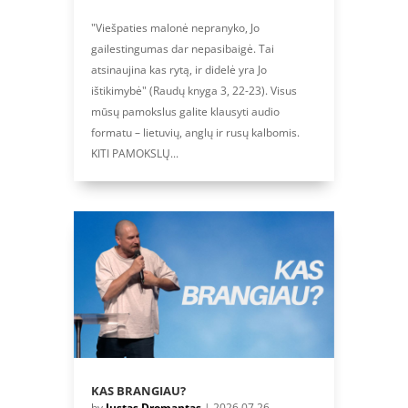
"Viešpaties malonė nepranyko, Jo
gailestingumas dar nepasibaigė. Tai
atsinaujina kas rytą, ir didelė yra Jo
ištikimybė" (Raudų knyga 3, 22-23). Visus
mūsų pamokslus galite klausyti audio
formatu – lietuvių, anglų ir rusų kalbomis.
KITI PAMOKSLŲ...
KAS BRANGIAU?
by
Justas Dromantas
|
2026.07.26