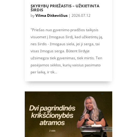
SKYRYBŲ PRIEŽASTIS – UŽKIETINTA
ŠIRDIS
by
Vilma Ditkevičius
|
2026.07.12
"Priešas nuo gyvenimo pradžios taikysis
visuomet į žmogaus širdį, kad užkietintų ją,
nes širdis - žmogaus siela, jei ji serga, tai
visas žmogus serga. Būtent širdyje
užsimegza tiek gyvenimas, tiek mirtis. Ten
pasėjamos sėklos, kurių vaisius pasimato
per laiką, ir tik...