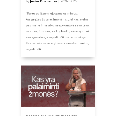
by
Justas Dromantas
|
2026.07.26
"Kartu su Jėzumi ėjo gausios minios.
Atsigręžęs jis tarė žmonėms: „Jei kas ateina
pas mane ir nelaiko neapykantoje savo tėvo,
motinos, žmonos, vaikų, brolių, seserų ir net
savo gyvybės, – negali būti mano mokinys.
Kas neneša savo kryžiaus ir neseka manimi,
negali būti...