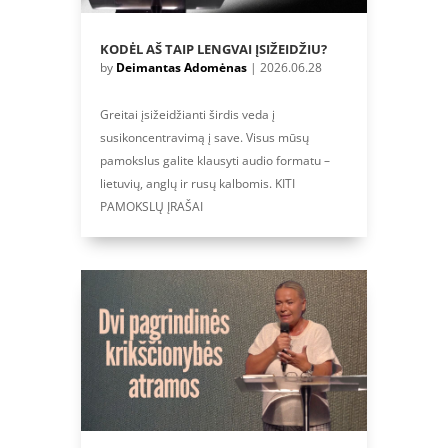
KODĖL AŠ TAIP LENGVAI ĮSIŽEIDŽIU?
by
Deimantas Adomėnas
|
2026.06.28
Greitai įsižeidžianti širdis veda į
susikoncentravimą į save. Visus mūsų
pamokslus galite klausyti audio formatu –
lietuvių, anglų ir rusų kalbomis. KITI
PAMOKSLŲ ĮRAŠAI