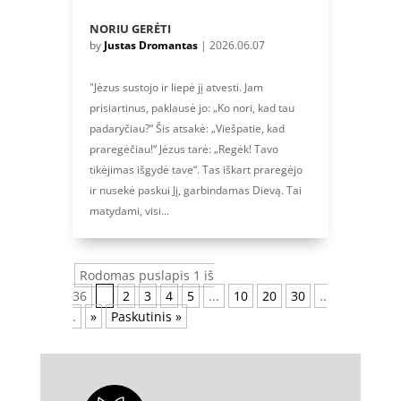
NORIU GERĖTI
by
Justas Dromantas
|
2026.06.07
"Jėzus sustojo ir liepė jį atvesti. Jam
prisiartinus, paklausė jo: „Ko nori, kad tau
padaryčiau?“ Šis atsakė: „Viešpatie, kad
praregėčiau!“ Jėzus tarė: „Regėk! Tavo
tikėjimas išgydė tave“. Tas iškart praregėjo
ir nusekė paskui Jį, garbindamas Dievą. Tai
matydami, visi...
Rodomas puslapis 1 iš
36
1
2
3
4
5
...
10
20
30
..
.
»
Paskutinis »