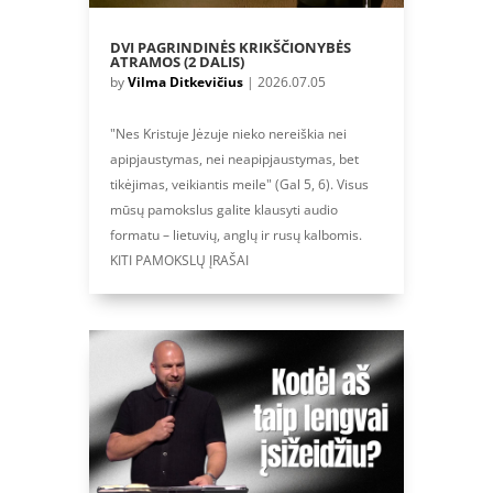
DVI PAGRINDINĖS KRIKŠČIONYBĖS
ATRAMOS (2 DALIS)
by
Vilma Ditkevičius
|
2026.07.05
"Nes Kristuje Jėzuje nieko nereiškia nei
apipjaustymas, nei neapipjaustymas, bet
tikėjimas, veikiantis meile" (Gal 5, 6). Visus
mūsų pamokslus galite klausyti audio
formatu – lietuvių, anglų ir rusų kalbomis.
KITI PAMOKSLŲ ĮRAŠAI