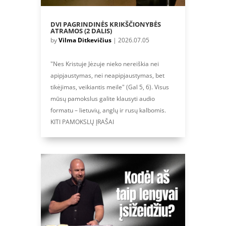
DVI PAGRINDINĖS KRIKŠČIONYBĖS
ATRAMOS (2 DALIS)
by
Vilma Ditkevičius
|
2026.07.05
"Nes Kristuje Jėzuje nieko nereiškia nei
apipjaustymas, nei neapipjaustymas, bet
tikėjimas, veikiantis meile" (Gal 5, 6). Visus
mūsų pamokslus galite klausyti audio
formatu – lietuvių, anglų ir rusų kalbomis.
KITI PAMOKSLŲ ĮRAŠAI