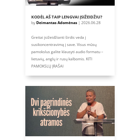
KODĖL AŠ TAIP LENGVAI ĮSIŽEIDŽIU?
by
Deimantas Adomėnas
|
2026.06.28
Greitai įsižeidžianti širdis veda į
susikoncentravimą į save. Visus mūsų
pamokslus galite klausyti audio formatu –
lietuvių, anglų ir rusų kalbomis. KITI
PAMOKSLŲ ĮRAŠAI