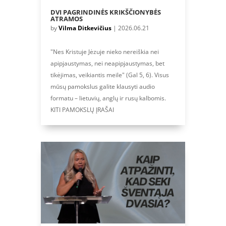
DVI PAGRINDINĖS KRIKŠČIONYBĖS
ATRAMOS
by
Vilma Ditkevičius
|
2026.06.21
"Nes Kristuje Jėzuje nieko nereiškia nei
apipjaustymas, nei neapipjaustymas, bet
tikėjimas, veikiantis meile" (Gal 5, 6). Visus
mūsų pamokslus galite klausyti audio
formatu – lietuvių, anglų ir rusų kalbomis.
KITI PAMOKSLŲ ĮRAŠAI