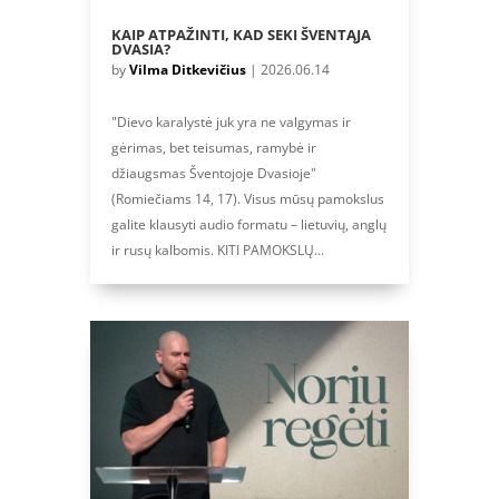
KAIP ATPAŽINTI, KAD SEKI ŠVENTĄJA
DVASIA?
by
Vilma Ditkevičius
|
2026.06.14
"Dievo karalystė juk yra ne valgymas ir
gėrimas, bet teisumas, ramybė ir
džiaugsmas Šventojoje Dvasioje"
(Romiečiams 14, 17). Visus mūsų pamokslus
galite klausyti audio formatu – lietuvių, anglų
ir rusų kalbomis. KITI PAMOKSLŲ...