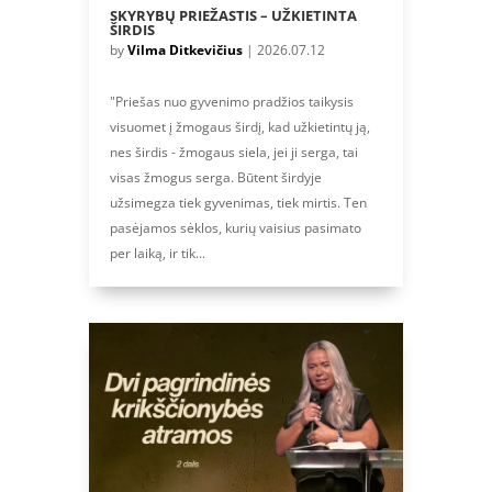
SKYRYBŲ PRIEŽASTIS – UŽKIETINTA
ŠIRDIS
by
Vilma Ditkevičius
|
2026.07.12
"Priešas nuo gyvenimo pradžios taikysis
visuomet į žmogaus širdį, kad užkietintų ją,
nes širdis - žmogaus siela, jei ji serga, tai
visas žmogus serga. Būtent širdyje
užsimegza tiek gyvenimas, tiek mirtis. Ten
pasėjamos sėklos, kurių vaisius pasimato
per laiką, ir tik...