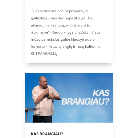
"Viešpaties malonė nepranyko, Jo
gailestingumas dar nepasibaigė. Tai
atsinaujina kas rytą, ir didelė yra Jo
ištikimybė" (Raudų knyga 3, 22-23). Visus
mūsų pamokslus galite klausyti audio
formatu – lietuvių, anglų ir rusų kalbomis.
KITI PAMOKSLŲ...
KAS BRANGIAU?