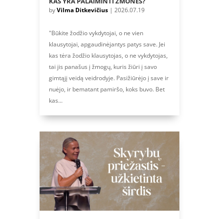
KAS YRA PALAIMINTI ŽMONĖS?
by
Vilma Ditkevičius
|
2026.07.19
"Būkite žodžio vykdytojai, o ne vien
klausytojai, apgaudinėjantys patys save. Jei
kas tėra žodžio klausytojas, o ne vykdytojas,
tai jis panašus į žmogų, kuris žiūri į savo
gimtąjį veidą veidrodyje. Pasižiūrėjo į save ir
nuėjo, ir bematant pamiršo, koks buvo. Bet
kas...