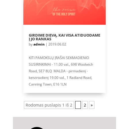
GIRDIME DIEVĄ, KAI VISA ATIDUODAME
Į JO RANKAS
by
admin
|
2019.06.02
KITI PAMOKSLŲ ĮRAŠAI SEKMADIENIO
SUSIRINKIMAI - 11.00 val., 698 Woolwich
Road, SE7 8LQ MALDA - pirmadienį -
ketvirtadienį 19.00 val., 1 Radland Road,
Canning Town, E16 1LN
Rodomas puslapis 1 iš 2
1
2
»