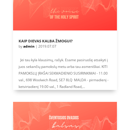
KAIP DIEVAS KALBA ŽMOGUI?
by
admin
|
2019.07.07
Jei tau kyla klausimų, rašyk. Esame pasiruošę atsakyti į
juos sekančių pamokslų metu arba tau asmeniškai. KITI
PAMOKSLŲ ĮRAŠAI SEKMADIENIO SUSIRINKIMAI - 11.00
val., 698 Woolwich Road, SE7 8LQ MALDA - pirmadienį -
ketvirtadienį 19.00 val., 1 Radland Road,...