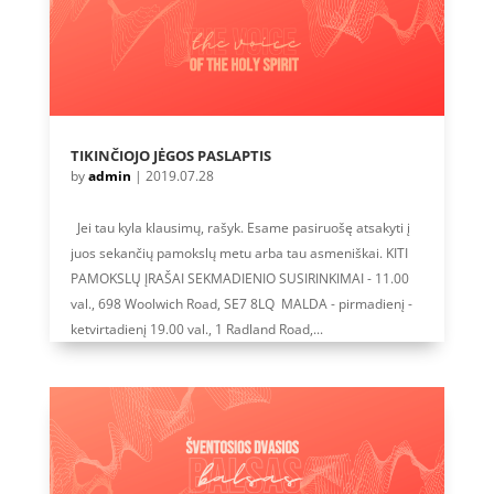
TIKINČIOJO JĖGOS PASLAPTIS
by
admin
|
2019.07.28
Jei tau kyla klausimų, rašyk. Esame pasiruošę atsakyti į
juos sekančių pamokslų metu arba tau asmeniškai. KITI
PAMOKSLŲ ĮRAŠAI SEKMADIENIO SUSIRINKIMAI - 11.00
val., 698 Woolwich Road, SE7 8LQ MALDA - pirmadienį -
ketvirtadienį 19.00 val., 1 Radland Road,...