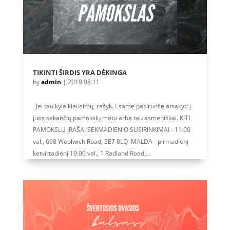
TIKINTI ŠIRDIS YRA DĖKINGA
by
admin
|
2019.08.11
Jei tau kyla klausimų, rašyk. Esame pasiruošę atsakyti į
juos sekančių pamokslų metu arba tau asmeniškai. KITI
PAMOKSLŲ ĮRAŠAI SEKMADIENIO SUSIRINKIMAI - 11.00
val., 698 Woolwich Road, SE7 8LQ MALDA - pirmadienį -
ketvirtadienį 19.00 val., 1 Radland Road,...