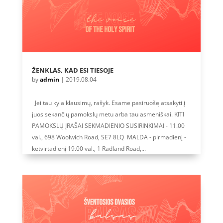
ŽENKLAS, KAD ESI TIESOJE
by
admin
|
2019.08.04
Jei tau kyla klausimų, rašyk. Esame pasiruošę atsakyti į
juos sekančių pamokslų metu arba tau asmeniškai. KITI
PAMOKSLŲ ĮRAŠAI SEKMADIENIO SUSIRINKIMAI - 11.00
val., 698 Woolwich Road, SE7 8LQ MALDA - pirmadienį -
ketvirtadienį 19.00 val., 1 Radland Road,...