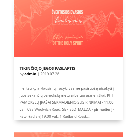
TIKINČIOJO JĖGOS PASLAPTIS
by
admin
|
2019.07.28
Jei tau kyla klausimų, rašyk. Esame pasiruošę atsakyti į
juos sekančių pamokslų metu arba tau asmeniškai. KITI
PAMOKSLŲ ĮRAŠAI SEKMADIENIO SUSIRINKIMAI - 11.00
val., 698 Woolwich Road, SE7 8LQ MALDA - pirmadienį -
ketvirtadienį 19.00 val., 1 Radland Road,...