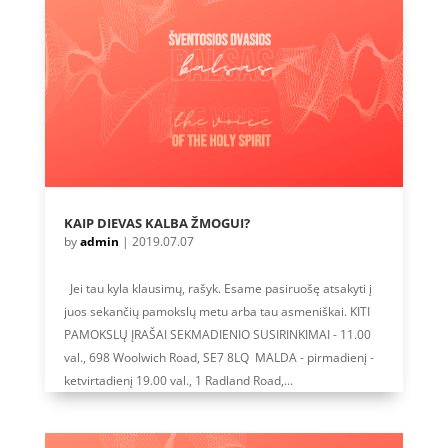
KAIP DIEVAS KALBA ŽMOGUI?
by
admin
|
2019.07.07
Jei tau kyla klausimų, rašyk. Esame pasiruošę atsakyti į
juos sekančių pamokslų metu arba tau asmeniškai. KITI
PAMOKSLŲ ĮRAŠAI SEKMADIENIO SUSIRINKIMAI - 11.00
val., 698 Woolwich Road, SE7 8LQ MALDA - pirmadienį -
ketvirtadienį 19.00 val., 1 Radland Road,...