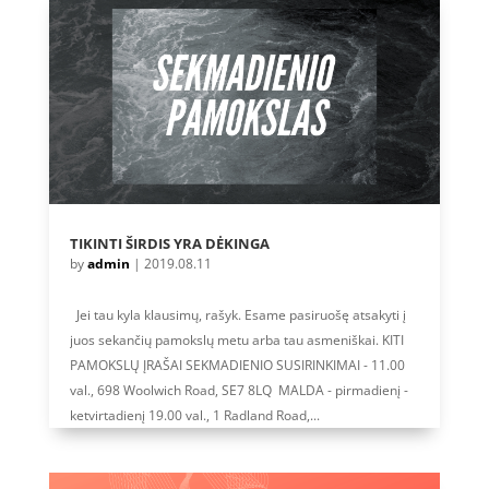
TIKINTI ŠIRDIS YRA DĖKINGA
by
admin
|
2019.08.11
Jei tau kyla klausimų, rašyk. Esame pasiruošę atsakyti į
juos sekančių pamokslų metu arba tau asmeniškai. KITI
PAMOKSLŲ ĮRAŠAI SEKMADIENIO SUSIRINKIMAI - 11.00
val., 698 Woolwich Road, SE7 8LQ MALDA - pirmadienį -
ketvirtadienį 19.00 val., 1 Radland Road,...