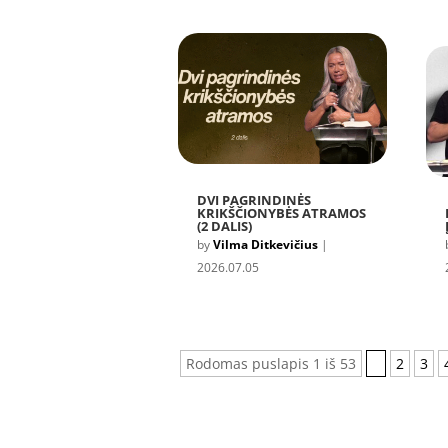
DVI PAGRINDINĖS
KRIKŠČIONYBĖS ATRAMOS
(2 DALIS)
by
Vilma Ditkevičius
|
2026.07.05
Rodomas puslapis 1 iš 53
1
2
3