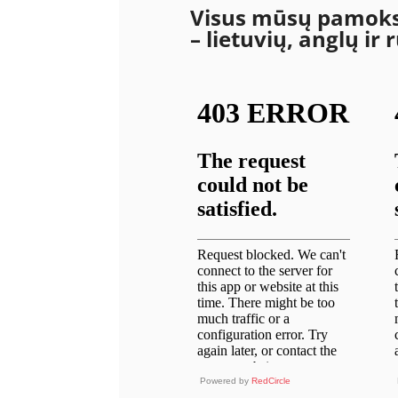
Visus mūsų pamoksl
– lietuvių, anglų ir
Powered by
RedCircle