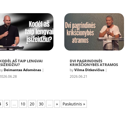
KODĖL AŠ TAIP LENGVAI
DVI PAGRINDINĖS
ĮSIŽEIDŽIU?
KRIKŠČIONYBĖS ATRAMOS
by
Deimantas Adomėnas
|
by
Vilma Ditkevičius
|
2026.06.28
2026.06.21
4
5
...
10
20
30
...
»
Paskutinis »