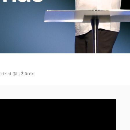
orized @lt
,
Žiūrėk