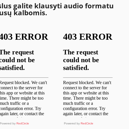
us galite klausyti audio formatu
 rusų kalbomis.
Powered by
RedCircle
Powered by
RedCircle