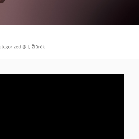
ategorized @lt
,
Žiūrėk