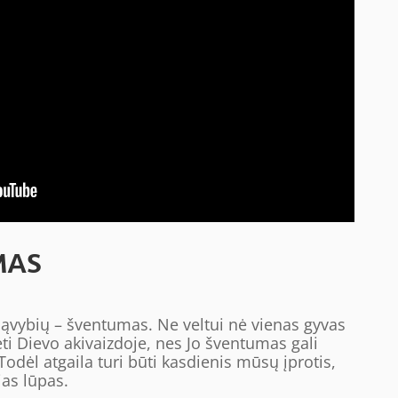
MAS
sąvybių – šventumas. Ne veltui nė vienas gyvas
ti Dievo akivaizdoje, nes Jo šventumas gali
Todėl atgaila turi būti kasdienis mūsų įprotis,
as lūpas.