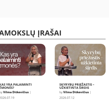
PAMOKSLŲ ĮRAŠAI
KAS YRA PALAIMINTI
SKYRYBŲ PRIEŽASTIS –
ŽMONĖS?
UŽKIETINTA ŠIRDIS
by
Vilma Ditkevičius
|
by
Vilma Ditkevičius
|
2026.07.19
2026.07.12