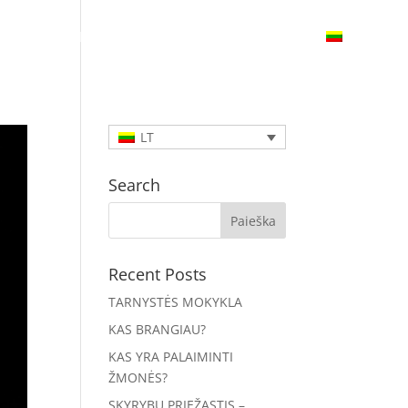
UNK
RENGINIAI
PAREMK
SUSISIEK
LT
Search
Recent Posts
TARNYSTĖS MOKYKLA
KAS BRANGIAU?
KAS YRA PALAIMINTI
ŽMONĖS?
SKYRYBŲ PRIEŽASTIS –