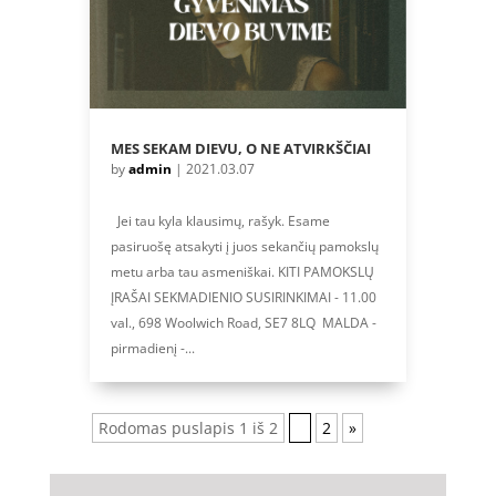
MES SEKAM DIEVU, O NE ATVIRKŠČIAI
by
admin
|
2021.03.07
Jei tau kyla klausimų, rašyk. Esame
pasiruošę atsakyti į juos sekančių pamokslų
metu arba tau asmeniškai. KITI PAMOKSLŲ
ĮRAŠAI SEKMADIENIO SUSIRINKIMAI - 11.00
val., 698 Woolwich Road, SE7 8LQ MALDA -
pirmadienį -...
Rodomas puslapis 1 iš 2
1
2
»