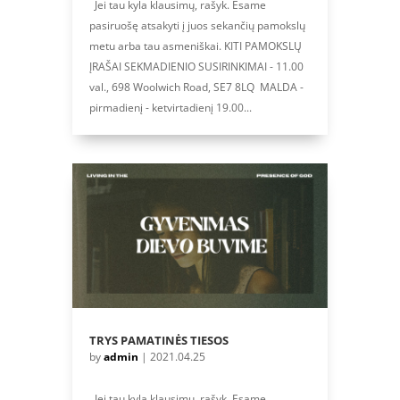
Jei tau kyla klausimų, rašyk. Esame
pasiruošę atsakyti į juos sekančių pamokslų
metu arba tau asmeniškai. KITI PAMOKSLŲ
ĮRAŠAI SEKMADIENIO SUSIRINKIMAI - 11.00
val., 698 Woolwich Road, SE7 8LQ MALDA -
pirmadienį - ketvirtadienį 19.00...
TRYS PAMATINĖS TIESOS
by
admin
|
2021.04.25
Jei tau kyla klausimų, rašyk. Esame