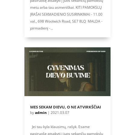
pasiruošę atsakyti į juos sekančių pamokslų
metu arba tau asmeniškai. KITI PAMOKSLŲ
ĮRAŠAI SEKMADIENIO SUSIRINKIMAI - 11.00
val., 698 Woolwich Road, SE7 8LQ MALDA -
pirmadienį -...
MES SEKAM DIEVU, O NE ATVIRKŠČIAI
by
admin
|
2021.03.07
Jei tau kyla klausimų, rašyk. Esame
pasiruošę atsakyti į juos sekančių pamokslų