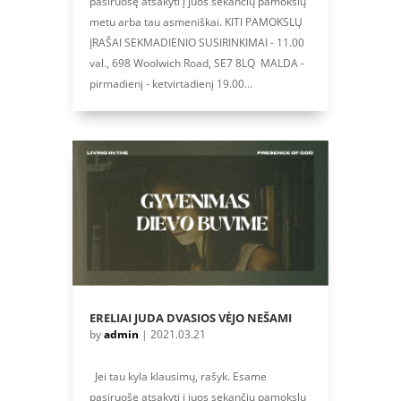
pasiruošę atsakyti į juos sekančių pamokslų
metu arba tau asmeniškai. KITI PAMOKSLŲ
ĮRAŠAI SEKMADIENIO SUSIRINKIMAI - 11.00
val., 698 Woolwich Road, SE7 8LQ MALDA -
pirmadienį - ketvirtadienį 19.00...
ERELIAI JUDA DVASIOS VĖJO NEŠAMI
by
admin
|
2021.03.21
Jei tau kyla klausimų, rašyk. Esame
pasiruošę atsakyti į juos sekančių pamokslų