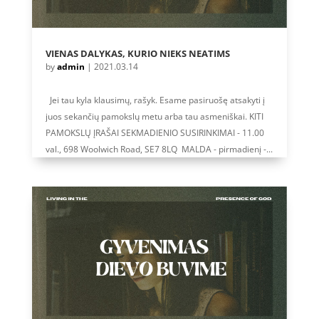
VIENAS DALYKAS, KURIO NIEKS NEATIMS
by
admin
|
2021.03.14
Jei tau kyla klausimų, rašyk. Esame pasiruošę atsakyti į
juos sekančių pamokslų metu arba tau asmeniškai. KITI
PAMOKSLŲ ĮRAŠAI SEKMADIENIO SUSIRINKIMAI - 11.00
val., 698 Woolwich Road, SE7 8LQ MALDA - pirmadienį -...