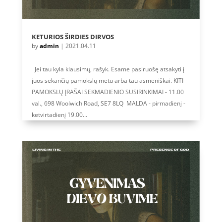
KETURIOS ŠIRDIES DIRVOS
by
admin
|
2021.04.11
Jei tau kyla klausimų, rašyk. Esame pasiruošę atsakyti į
juos sekančių pamokslų metu arba tau asmeniškai. KITI
PAMOKSLŲ ĮRAŠAI SEKMADIENIO SUSIRINKIMAI - 11.00
val., 698 Woolwich Road, SE7 8LQ MALDA - pirmadienį -
ketvirtadienį 19.00...