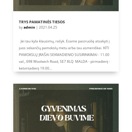
TRYS PAMATINĖS TIESOS
by
admin
|
2021.04.25
Jei tau kyla klausimų, rašyk. Esame pasiruošę atsakyti į
juos sekančių pamokslų metu arba tau asmeniškai. KITI
PAMOKSLŲ ĮRAŠAI SEKMADIENIO SUSIRINKIMAI - 11.00
val., 698 Woolwich Road, SE7 8LQ MALDA - pirmadienį -
ketvirtadienį 19.00...