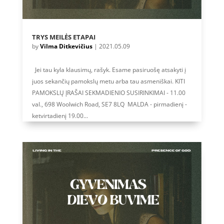
TRYS MEILĖS ETAPAI
by
Vilma Ditkevičius
|
2021.05.09
Jei tau kyla klausimų, rašyk. Esame pasiruošę atsakyti į
juos sekančių pamokslų metu arba tau asmeniškai. KITI
PAMOKSLŲ ĮRAŠAI SEKMADIENIO SUSIRINKIMAI - 11.00
val., 698 Woolwich Road, SE7 8LQ MALDA - pirmadienį -
ketvirtadienį 19.00...