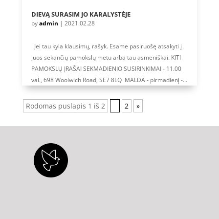
DIEVĄ SURASIM JO KARALYSTĖJE
by
admin
|
2021.02.28
Jei tau kyla klausimų, rašyk. Esame pasiruošę atsakyti į
juos sekančių pamokslų metu arba tau asmeniškai. KITI
PAMOKSLŲ ĮRAŠAI SEKMADIENIO SUSIRINKIMAI - 11.00
val., 698 Woolwich Road, SE7 8LQ MALDA - pirmadienį -...
Rodomas puslapis 1 iš 2
1
2
»