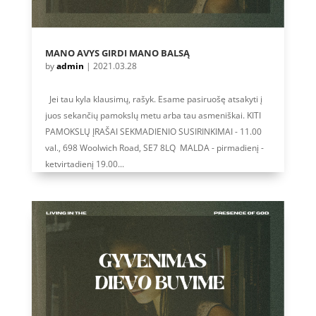
MANO AVYS GIRDI MANO BALSĄ
by
admin
|
2021.03.28
Jei tau kyla klausimų, rašyk. Esame pasiruošę atsakyti į
juos sekančių pamokslų metu arba tau asmeniškai. KITI
PAMOKSLŲ ĮRAŠAI SEKMADIENIO SUSIRINKIMAI - 11.00
val., 698 Woolwich Road, SE7 8LQ MALDA - pirmadienį -
ketvirtadienį 19.00...