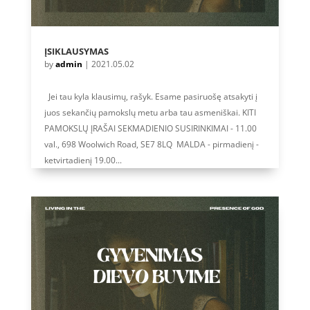
ĮSIKLAUSYMAS
by
admin
|
2021.05.02
Jei tau kyla klausimų, rašyk. Esame pasiruošę atsakyti į
juos sekančių pamokslų metu arba tau asmeniškai. KITI
PAMOKSLŲ ĮRAŠAI SEKMADIENIO SUSIRINKIMAI - 11.00
val., 698 Woolwich Road, SE7 8LQ MALDA - pirmadienį -
ketvirtadienį 19.00...