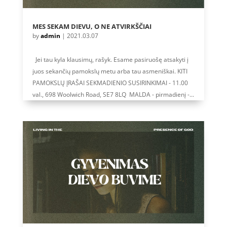
MES SEKAM DIEVU, O NE ATVIRKŠČIAI
by
admin
|
2021.03.07
Jei tau kyla klausimų, rašyk. Esame pasiruošę atsakyti į
juos sekančių pamokslų metu arba tau asmeniškai. KITI
PAMOKSLŲ ĮRAŠAI SEKMADIENIO SUSIRINKIMAI - 11.00
val., 698 Woolwich Road, SE7 8LQ MALDA - pirmadienį -...