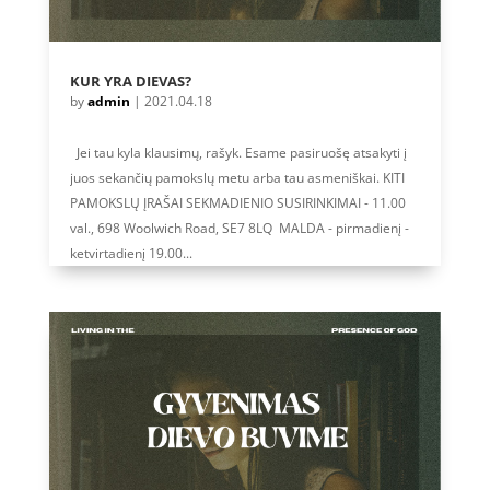
KUR YRA DIEVAS?
by
admin
|
2021.04.18
Jei tau kyla klausimų, rašyk. Esame pasiruošę atsakyti į
juos sekančių pamokslų metu arba tau asmeniškai. KITI
PAMOKSLŲ ĮRAŠAI SEKMADIENIO SUSIRINKIMAI - 11.00
val., 698 Woolwich Road, SE7 8LQ MALDA - pirmadienį -
ketvirtadienį 19.00...