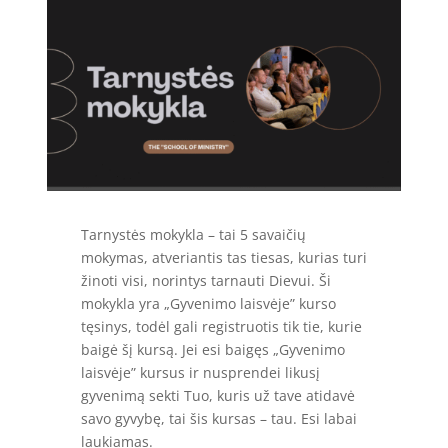
Tarnystės mokykla – tai 5 savaičių
mokymas, atveriantis tas tiesas, kurias turi
žinoti visi, norintys tarnauti Dievui. Ši
mokykla yra „Gyvenimo laisvėje” kurso
tęsinys, todėl gali registruotis tik tie, kurie
baigė šį kursą. Jei esi baigęs „Gyvenimo
laisvėje” kursus ir nusprendei likusį
gyvenimą sekti Tuo, kuris už tave atidavė
savo gyvybę, tai šis kursas – tau. Esi labai
laukiamas.