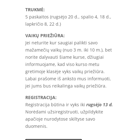
TRUKMĖ:
5 paskaitos (rugsėjo 20 d., spalio 4, 18 d.,
lapkričio 8, 22 d.)
VAIKŲ PRIEŽIŪRA:
Jei neturite kur saugiai palikti savo
mažamečių vaikų (nuo 3 m. iki 10 m.), bet
norite dalyvauti šiame kurse, džiugiai
informuojame, kad viso kurso metu
gretimoje klasėje vyks vaikų priežiūra.
Labai prašome iš anksto mus informuoti,
jei jums bus reikalinga vaikų priežiūra.
REGISTRACIJA:
Registracija būtina ir vyks iki
rugsėjo 13 d.
Norėdami užsiregistruoti, užpildykite
apačioje nurodytose skiltyse savo
duomenis.