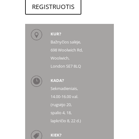
REGISTRUOTIS
KUR?
Bažnyčios salėje,
698 Woolwich Rd,
Woolwich,
London SE7 8LQ
KADA?
Sekmadieniais,
14.00-16.00 val.
(rugsėjo 20,
spalio 4, 18,
lapkričio 8, 22 d.)
KIEK?