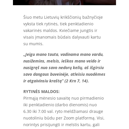
Šiuo metu Lietuvių krikščionių bažnyčioje
vyksta tiek rytinės, tiek penktadienio
vakarinės maldos. Kviečiame jungtis ir
visais įmanomais būdais dalyvauti kartu
su mumis.
„Jeigu mano tauta, vadinama mano vardu,
nusižemins, melsis, ieškos mano veido ir
nusigręš nuo savo nedorų kelių, aš išgirsiu
savo dangaus buveinėje, atleisiu nuodėmes
ir atgaivinsiu kraštą” (2 Krn 7, 14).
RYTINĖS MALDOS:
Pirmąją mėnesio savaitę nuo pirmadienio
iki penktadienio (darbo dienomis) nuo
6.30 iki 7.00 val. ryto meldžiamasi drauge
nuotoliniu būdu per Zoom platformą. Visi,
norintys prisijungti ir melstis kartu, gali