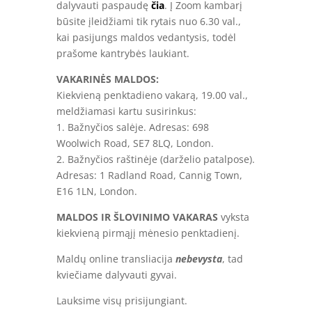
dalyvauti paspaudę
čia
. Į Zoom kambarį
būsite įleidžiami tik rytais nuo 6.30 val.,
kai pasijungs maldos vedantysis, todėl
prašome kantrybės laukiant.
VAKARINĖS MALDOS:
Kiekvieną penktadieno vakarą, 19.00 val.,
meldžiamasi kartu susirinkus:
1. Bažnyčios salėje. Adresas: 698
Woolwich Road, SE7 8LQ, London.
2. Bažnyčios raštinėje (darželio patalpose).
Adresas: 1 Radland Road, Cannig Town,
E16 1LN, London.
MALDOS IR ŠLOVINIMO VAKARAS
vyksta
kiekvieną pirmąjį mėnesio penktadienį.
Maldų online transliacija
nebevysta
, tad
kviečiame dalyvauti gyvai.
Lauksime visų prisijungiant.