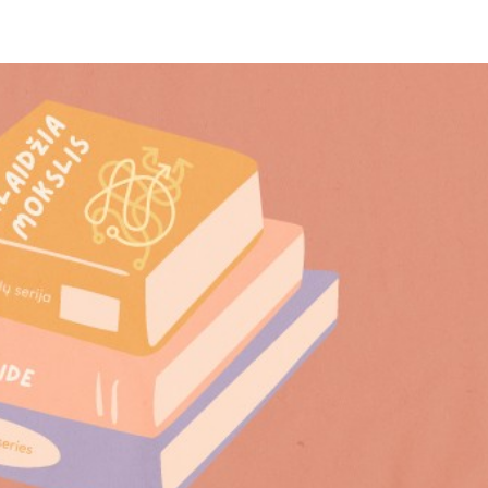
KSLAI + BLOG’AS
ESI NAUJAS
MES
PRISIJ