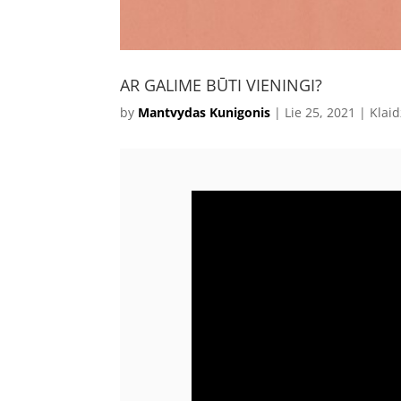
AR GALIME BŪTI VIENINGI?
by
Mantvydas Kunigonis
|
Lie 25, 2021
|
Klaid