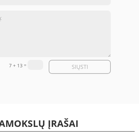
=
7 + 13
SIŲSTI
PAMOKSLŲ ĮRAŠAI