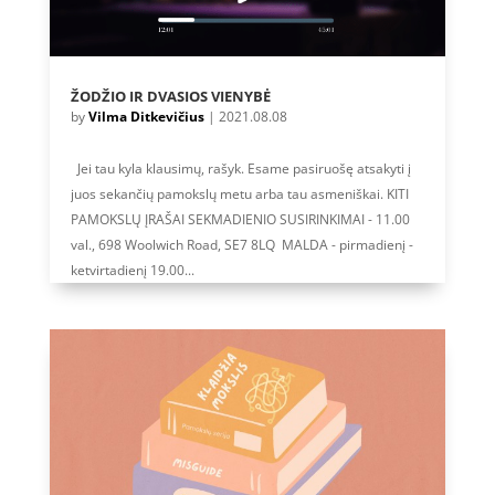
ŽODŽIO IR DVASIOS VIENYBĖ
by
Vilma Ditkevičius
|
2021.08.08
Jei tau kyla klausimų, rašyk. Esame pasiruošę atsakyti į
juos sekančių pamokslų metu arba tau asmeniškai. KITI
PAMOKSLŲ ĮRAŠAI SEKMADIENIO SUSIRINKIMAI - 11.00
val., 698 Woolwich Road, SE7 8LQ MALDA - pirmadienį -
ketvirtadienį 19.00...