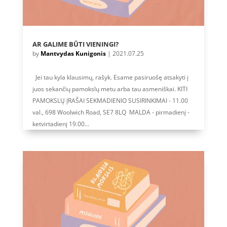
AR GALIME BŪTI VIENINGI?
by
Mantvydas Kunigonis
|
2021.07.25
Jei tau kyla klausimų, rašyk. Esame pasiruošę atsakyti į
juos sekančių pamokslų metu arba tau asmeniškai. KITI
PAMOKSLŲ ĮRAŠAI SEKMADIENIO SUSIRINKIMAI - 11.00
val., 698 Woolwich Road, SE7 8LQ MALDA - pirmadienį -
ketvirtadienį 19.00...