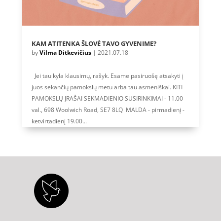
KAM ATITENKA ŠLOVĖ TAVO GYVENIME?
by
Vilma Ditkevičius
|
2021.07.18
Jei tau kyla klausimų, rašyk. Esame pasiruošę atsakyti į
juos sekančių pamokslų metu arba tau asmeniškai. KITI
PAMOKSLŲ ĮRAŠAI SEKMADIENIO SUSIRINKIMAI - 11.00
val., 698 Woolwich Road, SE7 8LQ MALDA - pirmadienį -
ketvirtadienį 19.00...