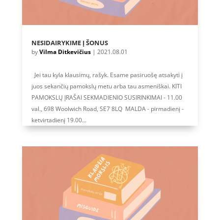
NESIDAIRYKIME Į ŠONUS
by
Vilma Ditkevičius
|
2021.08.01
Jei tau kyla klausimų, rašyk. Esame pasiruošę atsakyti į
juos sekančių pamokslų metu arba tau asmeniškai. KITI
PAMOKSLŲ ĮRAŠAI SEKMADIENIO SUSIRINKIMAI - 11.00
val., 698 Woolwich Road, SE7 8LQ MALDA - pirmadienį -
ketvirtadienį 19.00...