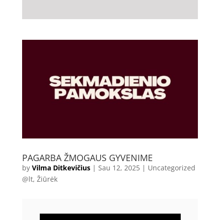
PAGARBA ŽMOGAUS GYVENIME
by
Vilma Ditkevičius
|
Sau 12, 2025
|
Uncategorized
@lt
,
Žiūrėk