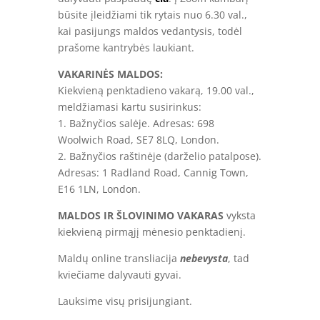
būsite įleidžiami tik rytais nuo 6.30 val.,
kai pasijungs maldos vedantysis, todėl
prašome kantrybės laukiant.
VAKARINĖS MALDOS:
Kiekvieną penktadieno vakarą, 19.00 val.,
meldžiamasi kartu susirinkus:
1. Bažnyčios salėje. Adresas: 698
Woolwich Road, SE7 8LQ, London.
2. Bažnyčios raštinėje (darželio patalpose).
Adresas: 1 Radland Road, Cannig Town,
E16 1LN, London.
MALDOS IR ŠLOVINIMO VAKARAS
vyksta
kiekvieną pirmąjį mėnesio penktadienį.
Maldų online transliacija
nebevysta
, tad
kviečiame dalyvauti gyvai.
Lauksime visų prisijungiant.