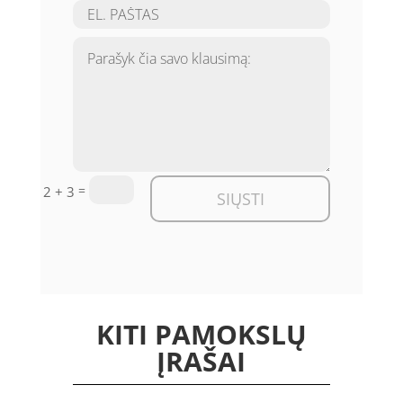
=
2 + 3
SIŲSTI
KITI PAMOKSLŲ
ĮRAŠAI