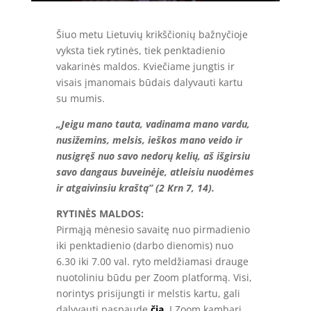
Šiuo metu Lietuvių krikščionių bažnyčioje
vyksta tiek rytinės, tiek penktadienio
vakarinės maldos. Kviečiame jungtis ir
visais įmanomais būdais dalyvauti kartu
su mumis.
„Jeigu mano tauta, vadinama mano vardu,
nusižemins, melsis, ieškos mano veido ir
nusigręš nuo savo nedorų kelių, aš išgirsiu
savo dangaus buveinėje, atleisiu nuodėmes
ir atgaivinsiu kraštą” (2 Krn 7, 14).
RYTINĖS MALDOS:
Pirmąją mėnesio savaitę nuo pirmadienio
iki penktadienio (darbo dienomis) nuo
6.30 iki 7.00 val. ryto meldžiamasi drauge
nuotoliniu būdu per Zoom platformą. Visi,
norintys prisijungti ir melstis kartu, gali
dalyvauti paspaudę
čia
. Į Zoom kambarį