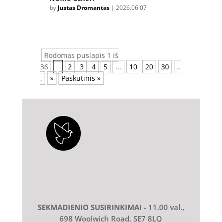
by
Justas Dromantas
|
2026.06.07
Rodomas puslapis 1 iš
36
1
2
3
4
5
...
10
20
30
..
.
»
Paskutinis »
SEKMADIENIO SUSIRINKIMAI
- 11.00 val.,
698 Woolwich Road, SE7 8LQ