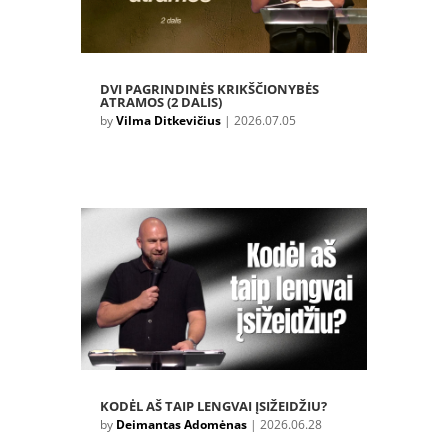
DVI PAGRINDINĖS KRIKŠČIONYBĖS
ATRAMOS (2 DALIS)
by
Vilma Ditkevičius
|
2026.07.05
KODĖL AŠ TAIP LENGVAI ĮSIŽEIDŽIU?
by
Deimantas Adomėnas
|
2026.06.28