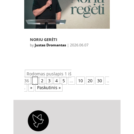
NORIU GERĖTI
by
Justas Dromantas
|
2026.06.07
Rodomas puslapis 1 iš
36
1
2
3
4
5
...
10
20
30
..
.
»
Paskutinis »