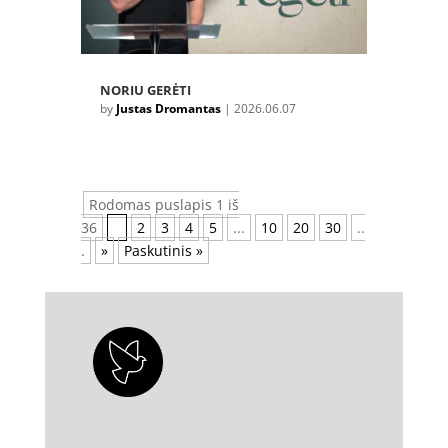
NORIU GERĖTI
by
Justas Dromantas
|
2026.06.07
Rodomas puslapis 1 iš
36
1
2
3
4
5
...
10
20
30
..
.
»
Paskutinis »