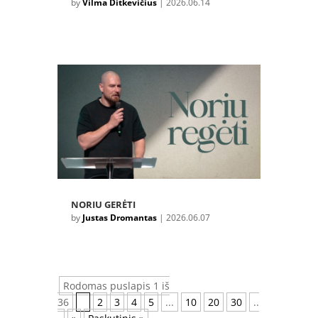
by
Vilma Ditkevičius
|
2026.06.14
NORIU GERĖTI
by
Justas Dromantas
|
2026.06.07
Rodomas puslapis 1 iš
36
1
2
3
4
5
...
10
20
30
..