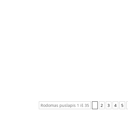
Vilma Ditkevičius
Justas Dromantas
Vilma Ditkevičius
Rodomas puslapis 1 iš 35
1
2
3
4
5