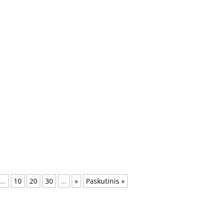
...
10
20
30
...
»
Paskutinis »