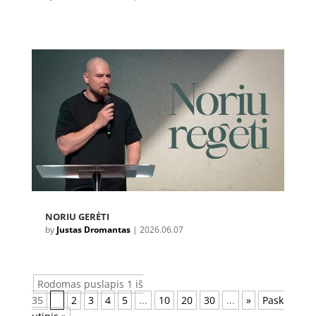
NORIU GERĖTI
by
Justas Dromantas
|
2026.06.07
Rodomas puslapis 1 iš
35
1
2
3
4
5
...
10
20
30
...
»
Pask