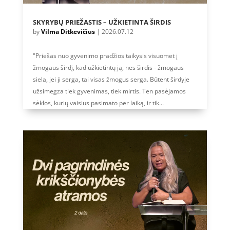
SKYRYBŲ PRIEŽASTIS – UŽKIETINTA ŠIRDIS
by
Vilma Ditkevičius
|
2026.07.12
"Priešas nuo gyvenimo pradžios taikysis visuomet į
žmogaus širdį, kad užkietintų ją, nes širdis - žmogaus
siela, jei ji serga, tai visas žmogus serga. Būtent širdyje
užsimegza tiek gyvenimas, tiek mirtis. Ten pasėjamos
sėklos, kurių vaisius pasimato per laiką, ir tik...