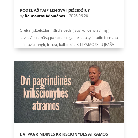
KODĖL AŠ TAIP LENGVAI ĮSIŽEIDŽIU?
by
Deimantas Adomėnas
|
2026.06.28
Greitai įsižeidžianti širdis veda į susikoncentravimą į
save. Visus mūsų pamokslus galite klausyti audio formatu
– lietuvių, anglų ir rusų kalbomis. KITI PAMOKSLŲ ĮRAŠAI
DVI PAGRINDINĖS KRIKŠČIONYBĖS ATRAMOS