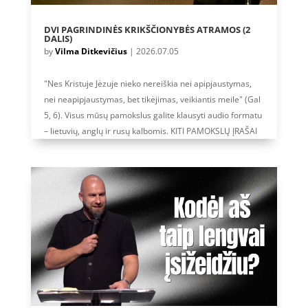
DVI PAGRINDINĖS KRIKŠČIONYBĖS ATRAMOS (2
DALIS)
by
Vilma Ditkevičius
|
2026.07.05
"Nes Kristuje Jėzuje nieko nereiškia nei apipjaustymas,
nei neapipjaustymas, bet tikėjimas, veikiantis meile" (Gal
5, 6). Visus mūsų pamokslus galite klausyti audio formatu
– lietuvių, anglų ir rusų kalbomis. KITI PAMOKSLŲ ĮRAŠAI