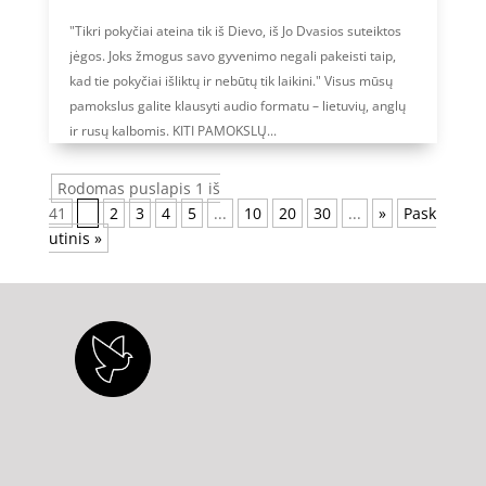
"Tikri pokyčiai ateina tik iš Dievo, iš Jo Dvasios suteiktos
jėgos. Joks žmogus savo gyvenimo negali pakeisti taip,
kad tie pokyčiai išliktų ir nebūtų tik laikini." Visus mūsų
pamokslus galite klausyti audio formatu – lietuvių, anglų
ir rusų kalbomis. KITI PAMOKSLŲ...
Rodomas puslapis 1 iš
41
1
2
3
4
5
...
10
20
30
...
»
Pask
utinis »