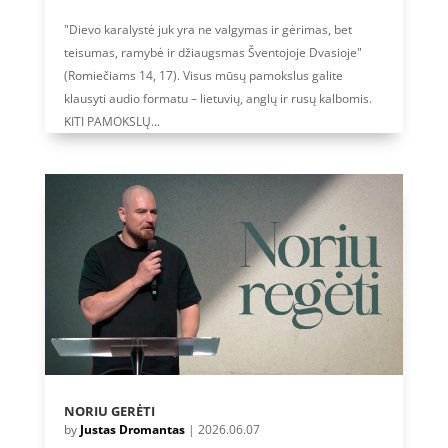
"Dievo karalystė juk yra ne valgymas ir gėrimas, bet
teisumas, ramybė ir džiaugsmas Šventojoje Dvasioje"
(Romiečiams 14, 17). Visus mūsų pamokslus galite
klausyti audio formatu – lietuvių, anglų ir rusų kalbomis.
KITI PAMOKSLŲ...
NORIU GERĖTI
by
Justas Dromantas
|
2026.06.07