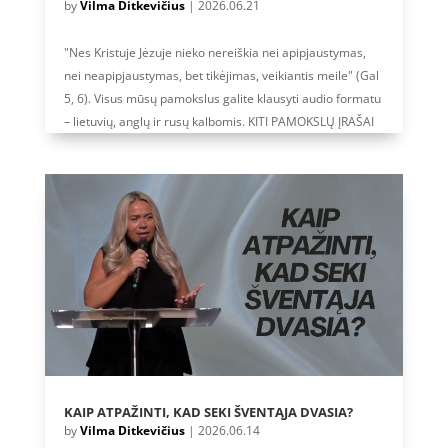
by
Vilma Ditkevičius
|
2026.06.21
"Nes Kristuje Jėzuje nieko nereiškia nei apipjaustymas,
nei neapipjaustymas, bet tikėjimas, veikiantis meile" (Gal
5, 6). Visus mūsų pamokslus galite klausyti audio formatu
– lietuvių, anglų ir rusų kalbomis. KITI PAMOKSLŲ ĮRAŠAI
KAIP ATPAŽINTI, KAD SEKI ŠVENTĄJA DVASIA?
by
Vilma Ditkevičius
|
2026.06.14