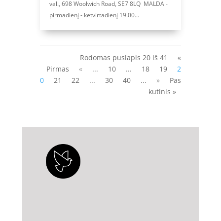
val., 698 Woolwich Road, SE7 8LQ MALDA -
pirmadienį - ketvirtadienį 19.00...
Rodomas puslapis 20 iš 41
«
Pirmas
«
...
10
...
18
19
2
0
21
22
...
30
40
...
»
Pas
kutinis »