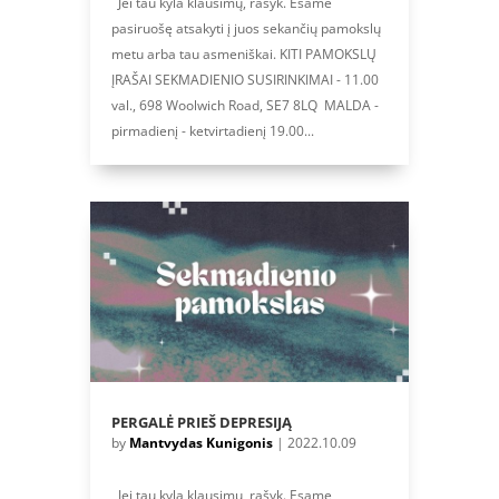
Jei tau kyla klausimų, rašyk. Esame
pasiruošę atsakyti į juos sekančių pamokslų
metu arba tau asmeniškai. KITI PAMOKSLŲ
ĮRAŠAI SEKMADIENIO SUSIRINKIMAI - 11.00
val., 698 Woolwich Road, SE7 8LQ MALDA -
pirmadienį - ketvirtadienį 19.00...
PERGALĖ PRIEŠ DEPRESIJĄ
by
Mantvydas Kunigonis
|
2022.10.09
Jei tau kyla klausimų, rašyk. Esame