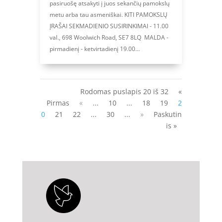
pasiruošę atsakyti į juos sekančių pamokslų
metu arba tau asmeniškai. KITI PAMOKSLŲ
ĮRAŠAI SEKMADIENIO SUSIRINKIMAI - 11.00
val., 698 Woolwich Road, SE7 8LQ MALDA -
pirmadienį - ketvirtadienį 19.00...
Rodomas puslapis 20 iš 32
«
Pirmas
«
...
10
...
18
19
2
0
21
22
...
30
...
»
Paskutin
is »