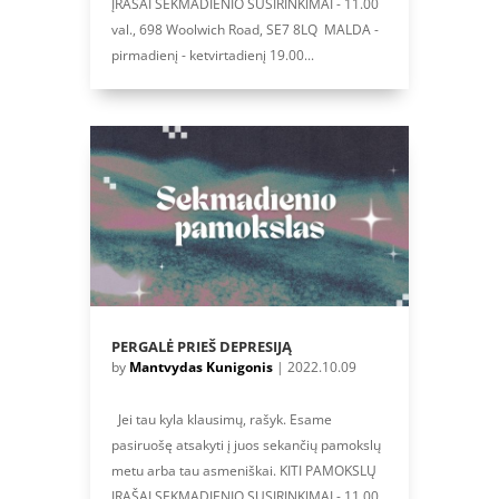
ĮRAŠAI SEKMADIENIO SUSIRINKIMAI - 11.00
val., 698 Woolwich Road, SE7 8LQ MALDA -
pirmadienį - ketvirtadienį 19.00...
PERGALĖ PRIEŠ DEPRESIJĄ
by
Mantvydas Kunigonis
|
2022.10.09
Jei tau kyla klausimų, rašyk. Esame
pasiruošę atsakyti į juos sekančių pamokslų
metu arba tau asmeniškai. KITI PAMOKSLŲ
ĮRAŠAI SEKMADIENIO SUSIRINKIMAI - 11.00