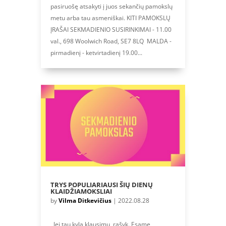
pasiruošę atsakyti į juos sekančių pamokslų
metu arba tau asmeniškai. KITI PAMOKSLŲ
ĮRAŠAI SEKMADIENIO SUSIRINKIMAI - 11.00
val., 698 Woolwich Road, SE7 8LQ MALDA -
pirmadienį - ketvirtadienį 19.00...
TRYS POPULIARIAUSI ŠIŲ DIENŲ
KLAIDŽIAMOKSLIAI
by
Vilma Ditkevičius
|
2022.08.28
Jei tau kyla klausimų, rašyk. Esame