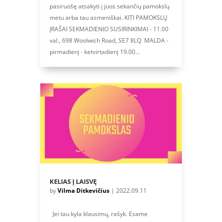
pasiruošę atsakyti į juos sekančių pamokslų
metu arba tau asmeniškai. KITI PAMOKSLŲ
ĮRAŠAI SEKMADIENIO SUSIRINKIMAI - 11.00
val., 698 Woolwich Road, SE7 8LQ MALDA -
pirmadienį - ketvirtadienį 19.00...
KELIAS Į LAISVĘ
by
Vilma Ditkevičius
|
2022.09.11
Jei tau kyla klausimų, rašyk. Esame