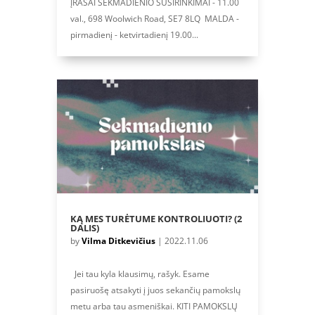
ĮRAŠAI SEKMADIENIO SUSIRINKIMAI - 11.00
val., 698 Woolwich Road, SE7 8LQ MALDA -
pirmadienį - ketvirtadienį 19.00...
KĄ MES TURĖTUME KONTROLIUOTI? (2
DALIS)
by
Vilma Ditkevičius
|
2022.11.06
Jei tau kyla klausimų, rašyk. Esame
pasiruošę atsakyti į juos sekančių pamokslų
metu arba tau asmeniškai. KITI PAMOKSLŲ