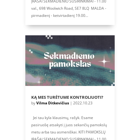
ĮRAŠAI SEKMADIENIO SUSIRINKIMAI - 11.00
val., 698 Woolwich Road, SE7 8LQ MALDA -
pirmadienį - ketvirtadienį 19.00...
KĄ MES TURĖTUME KONTROLIUOTI?
by
Vilma Ditkevičius
|
2022.10.23
Jei tau kyla klausimų, rašyk. Esame
pasiruošę atsakyti į juos sekančių pamokslų
metu arba tau asmeniškai. KITI PAMOKSLŲ
ĮRAŠAI SEKMADIENIO SUSIRINKIMAI - 11.00