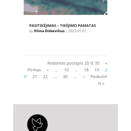
PASITIKĖJIMAS – TIKĖJIMO PAMATAS
by
Vilma Ditkevičius
|
2023.01.01
Rodomas puslapis 20 iš 35
«
Pirmas
«
...
10
...
18
19
2
0
21
22
...
30
...
»
Paskutin
is »