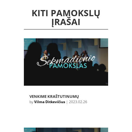
KITI PAMOKSLŲ
ĮRAŠAI
VENKIME KRAŠTUTINUMŲ
by
Vilma Ditkevičius
|
2023.02.26