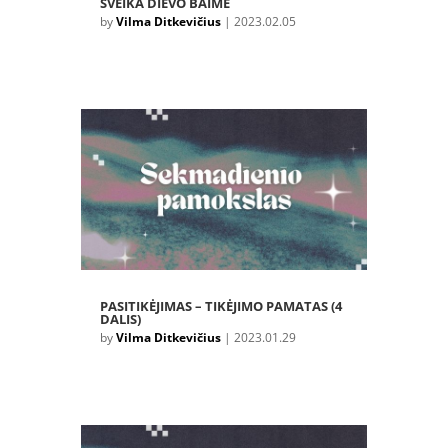
SVEIKA DIEVO BAIMĖ
by
Vilma Ditkevičius
|
2023.02.05
PASITIKĖJIMAS – TIKĖJIMO PAMATAS (4
DALIS)
by
Vilma Ditkevičius
|
2023.01.29