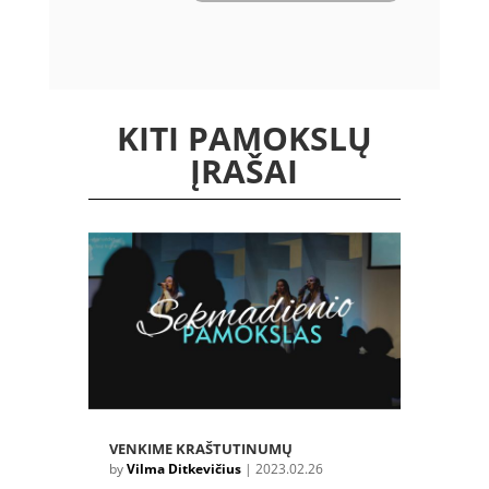
KITI PAMOKSLŲ
ĮRAŠAI
VENKIME KRAŠTUTINUMŲ
by
Vilma Ditkevičius
|
2023.02.26