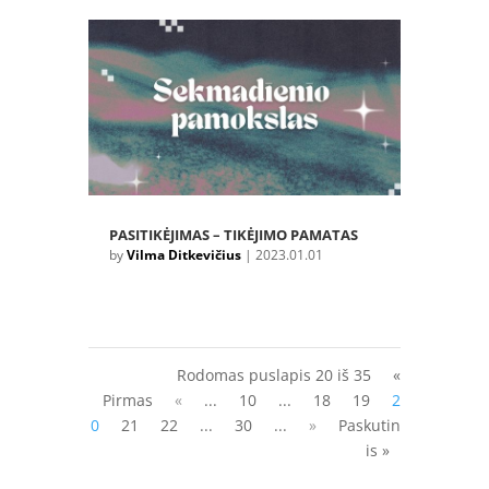
PASITIKĖJIMAS – TIKĖJIMO PAMATAS
by
Vilma Ditkevičius
|
2023.01.01
Rodomas puslapis 20 iš 35
«
Pirmas
«
...
10
...
18
19
2
0
21
22
...
30
...
»
Paskutin
is »