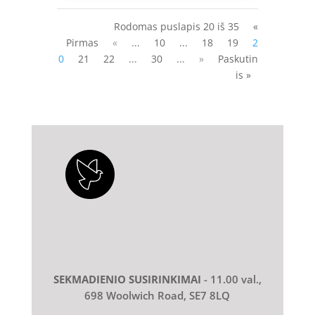
Rodomas puslapis 20 iš 35
«
Pirmas
«
...
10
...
18
19
2
0
21
22
...
30
...
»
Paskutin
is »
SEKMADIENIO SUSIRINKIMAI
- 11.00 val.,
698 Woolwich Road, SE7 8LQ