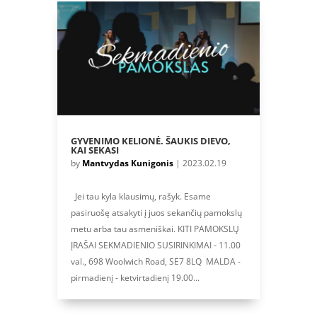
GYVENIMO KELIONĖ. ŠAUKIS DIEVO,
KAI SEKASI
by
Mantvydas Kunigonis
|
2023.02.19
Jei tau kyla klausimų, rašyk. Esame
pasiruošę atsakyti į juos sekančių pamokslų
metu arba tau asmeniškai. KITI PAMOKSLŲ
ĮRAŠAI SEKMADIENIO SUSIRINKIMAI - 11.00
val., 698 Woolwich Road, SE7 8LQ MALDA -
pirmadienį - ketvirtadienį 19.00...