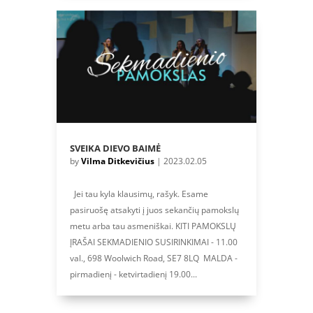
SVEIKA DIEVO BAIMĖ
by
Vilma Ditkevičius
|
2023.02.05
Jei tau kyla klausimų, rašyk. Esame
pasiruošę atsakyti į juos sekančių pamokslų
metu arba tau asmeniškai. KITI PAMOKSLŲ
ĮRAŠAI SEKMADIENIO SUSIRINKIMAI - 11.00
val., 698 Woolwich Road, SE7 8LQ MALDA -
pirmadienį - ketvirtadienį 19.00...