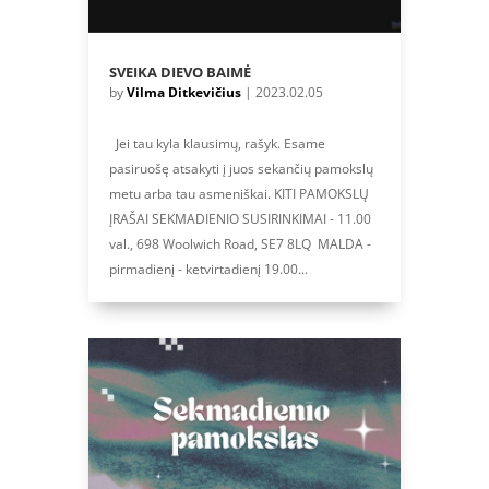
SVEIKA DIEVO BAIMĖ
by
Vilma Ditkevičius
|
2023.02.05
Jei tau kyla klausimų, rašyk. Esame
pasiruošę atsakyti į juos sekančių pamokslų
metu arba tau asmeniškai. KITI PAMOKSLŲ
ĮRAŠAI SEKMADIENIO SUSIRINKIMAI - 11.00
val., 698 Woolwich Road, SE7 8LQ MALDA -
pirmadienį - ketvirtadienį 19.00...