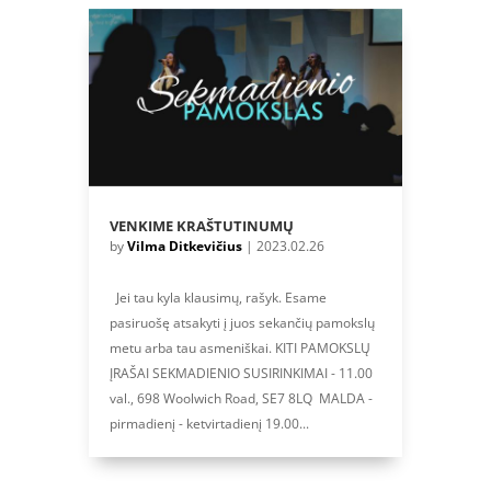
VENKIME KRAŠTUTINUMŲ
by
Vilma Ditkevičius
|
2023.02.26
Jei tau kyla klausimų, rašyk. Esame
pasiruošę atsakyti į juos sekančių pamokslų
metu arba tau asmeniškai. KITI PAMOKSLŲ
ĮRAŠAI SEKMADIENIO SUSIRINKIMAI - 11.00
val., 698 Woolwich Road, SE7 8LQ MALDA -
pirmadienį - ketvirtadienį 19.00...