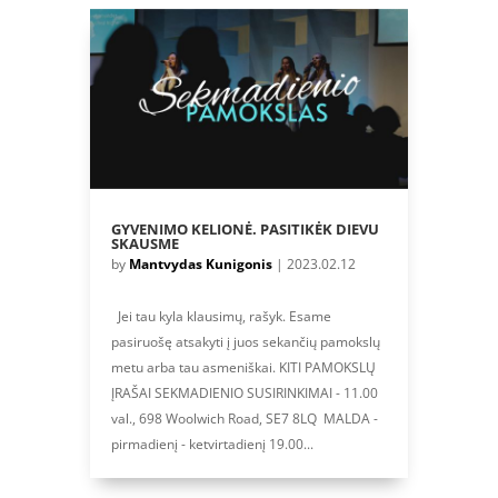
GYVENIMO KELIONĖ. PASITIKĖK DIEVU
SKAUSME
by
Mantvydas Kunigonis
|
2023.02.12
Jei tau kyla klausimų, rašyk. Esame
pasiruošę atsakyti į juos sekančių pamokslų
metu arba tau asmeniškai. KITI PAMOKSLŲ
ĮRAŠAI SEKMADIENIO SUSIRINKIMAI - 11.00
val., 698 Woolwich Road, SE7 8LQ MALDA -
pirmadienį - ketvirtadienį 19.00...