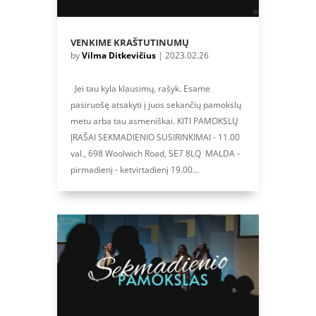
VENKIME KRAŠTUTINUMŲ
by
Vilma Ditkevičius
|
2023.02.26
Jei tau kyla klausimų, rašyk. Esame
pasiruošę atsakyti į juos sekančių pamokslų
metu arba tau asmeniškai. KITI PAMOKSLŲ
ĮRAŠAI SEKMADIENIO SUSIRINKIMAI - 11.00
val., 698 Woolwich Road, SE7 8LQ MALDA -
pirmadienį - ketvirtadienį 19.00...