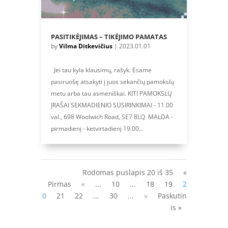
PASITIKĖJIMAS – TIKĖJIMO PAMATAS
by
Vilma Ditkevičius
|
2023.01.01
Jei tau kyla klausimų, rašyk. Esame
pasiruošę atsakyti į juos sekančių pamokslų
metu arba tau asmeniškai. KITI PAMOKSLŲ
ĮRAŠAI SEKMADIENIO SUSIRINKIMAI - 11.00
val., 698 Woolwich Road, SE7 8LQ MALDA -
pirmadienį - ketvirtadienį 19.00...
Rodomas puslapis 20 iš 35
«
Pirmas
«
...
10
...
18
19
2
0
21
22
...
30
...
»
Paskutin
is »