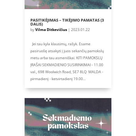
PASITIKĖJIMAS – TIKĖJIMO PAMATAS (3
DALIS)
by
Vilma Ditkevičius
|
2023.01.22
Jei tau kyla klausimų, rašyk. Esame
pasiruošę atsakyti į juos sekančių pamokslų
metu arba tau asmeniškai. KITI PAMOKSLŲ
ĮRAŠAI SEKMADIENIO SUSIRINKIMAI - 11.00
val., 698 Woolwich Road, SE7 8LQ MALDA -
pirmadienį - ketvirtadienį 19.00...