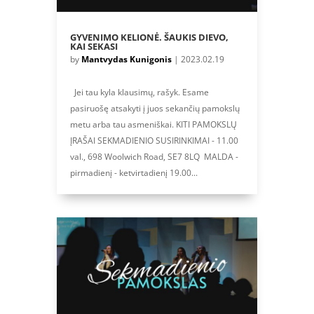
GYVENIMO KELIONĖ. ŠAUKIS DIEVO,
KAI SEKASI
by
Mantvydas Kunigonis
|
2023.02.19
Jei tau kyla klausimų, rašyk. Esame
pasiruošę atsakyti į juos sekančių pamokslų
metu arba tau asmeniškai. KITI PAMOKSLŲ
ĮRAŠAI SEKMADIENIO SUSIRINKIMAI - 11.00
val., 698 Woolwich Road, SE7 8LQ MALDA -
pirmadienį - ketvirtadienį 19.00...