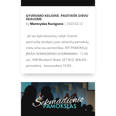
GYVENIMO KELIONĖ. PASITIKĖK DIEVU
SKAUSME
by
Mantvydas Kunigonis
|
2023.02.12
Jei tau kyla klausimų, rašyk. Esame
pasiruošę atsakyti į juos sekančių pamokslų
metu arba tau asmeniškai. KITI PAMOKSLŲ
ĮRAŠAI SEKMADIENIO SUSIRINKIMAI - 11.00
val., 698 Woolwich Road, SE7 8LQ MALDA -
pirmadienį - ketvirtadienį 19.00...