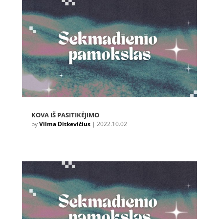
KOVA IŠ PASITIKĖJIMO
by
Vilma Ditkevičius
|
2022.10.02