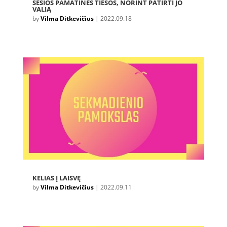
ŠEŠIOS PAMATINĖS TIESOS, NORINT PATIRTI JO
VALIĄ
by
Vilma Ditkevičius
|
2022.09.18
KELIAS Į LAISVĘ
by
Vilma Ditkevičius
|
2022.09.11