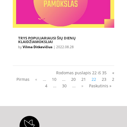
TRYS POPULIARIAUSI ŠIŲ DIENŲ
KLAIDŽIAMOKSLIAI
by
Vilma Ditkevičius
|
2022.08.28
Rodomas puslapis 22 iš 35
«
Pirmas
«
...
10
...
20
21
22
23
2
4
...
30
...
»
Paskutinis »