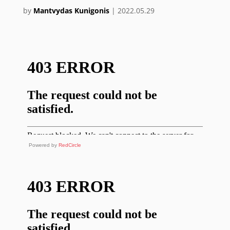
by
Mantvydas Kunigonis
|
2022.05.29
Powered by
RedCircle