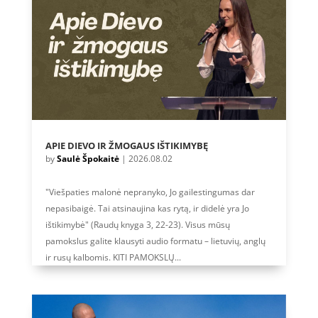
APIE DIEVO IR ŽMOGAUS IŠTIKIMYBĘ
by
Saulė Špokaitė
|
2026.08.02
"Viešpaties malonė nepranyko, Jo gailestingumas dar
nepasibaigė. Tai atsinaujina kas rytą, ir didelė yra Jo
ištikimybė" (Raudų knyga 3, 22-23). Visus mūsų
pamokslus galite klausyti audio formatu – lietuvių, anglų
ir rusų kalbomis. KITI PAMOKSLŲ...