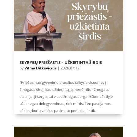
SKYRYBŲ PRIEŽASTIS – UŽKIETINTA ŠIRDIS
by
Vilma Ditkevičius
|
2026.07.12
"Priešas nuo gyvenimo pradžios taikysis visuomet į
žmogaus širdį, kad užkietintų ją, nes širdis - žmogaus
siela, jei ji serga, tai visas žmogus serga. Būtent širdyje
užsimegza tiek gyvenimas, tiek mirtis. Ten pasėjamos
sėklos, kurių vaisius pasimato per laiką, ir tik...