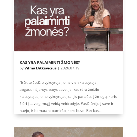
KAS YRA PALAIMINTI ŽMONĖS?
by
Vilma Ditkevičius
|
2026.07.19
"Būkite žodžio vykdytojai, o ne vien klausytojai,
apgaudinėjantys patys save. Jei kas tėra žodžio
klausytojas, o ne vykdytojas, tai jis panašus į žmogų, kuris
žiūri į savo gimtąjį veidą veidrodyje. Pasižiūrėjo į save ir
nuėjo, ir bematant pamiršo, koks buvo. Bet kas...