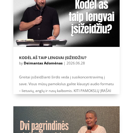
KODĖL AŠ TAIP LENGVAI ĮSIŽEIDŽIU?
by
Deimantas Adomėnas
|
2026.06.28
Greitai įsižeidžianti širdis veda į susikoncentravimą į
save. Visus mūsų pamokslus galite klausyti audio formatu
– lietuvių, anglų ir rusų kalbomis. KITI PAMOKSLŲ ĮRAŠAI