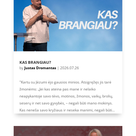
KAS BRANGIAU?
by
Justas Dromantas
|
2026.07.26
"Kartu su Jėzumi ėjo gausios minios. Atsigręžęs jis tarė
žmonėms: „Jei kas ateina pas mane ir nelaiko
neapykantoje savo tėvo, motinos, žmonos, vaikų, brolių,
seserų ir net savo gyvybės, – negali būti mano mokinys.
Kas neneša savo kryžiaus ir neseka manimi, negali būti...