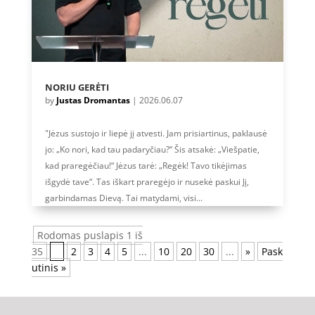
NORIU GERĖTI
by
Justas Dromantas
|
2026.06.07
"Jėzus sustojo ir liepė jį atvesti. Jam prisiartinus, paklausė
jo: „Ko nori, kad tau padaryčiau?“ Šis atsakė: „Viešpatie,
kad praregėčiau!“ Jėzus tarė: „Regėk! Tavo tikėjimas
išgydė tave“. Tas iškart praregėjo ir nusekė paskui Jį,
garbindamas Dievą. Tai matydami, visi...
Rodomas puslapis 1 iš
35
1
2
3
4
5
...
10
20
30
...
»
Pask
utinis »