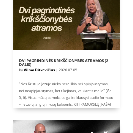
DVI PAGRINDINĖS KRIKŠČIONYBĖS ATRAMOS (2
DALIS)
by
Vilma Ditkevičius
|
2026.07.05
"Nes Kristuje Jėzuje nieko nereiškia nei apipjaustymas,
nei neapipjaustymas, bet tikėjimas, veikiantis meile" (Gal
5, 6). Visus mūsų pamokslus galite klausyti audio formatu
– lietuvių, anglų ir rusų kalbomis. KITI PAMOKSLŲ ĮRAŠAI