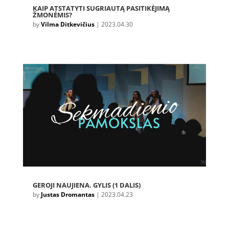
KAIP ATSTATYTI SUGRIAUTĄ PASITIKĖJIMĄ
ŽMONĖMIS?
by
Vilma Ditkevičius
|
2023.04.30
GEROJI NAUJIENA. GYLIS (1 DALIS)
by
Justas Dromantas
|
2023.04.23