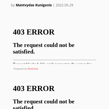
by
Mantvydas Kunigonis
|
2022.05.29
Powered by
RedCircle