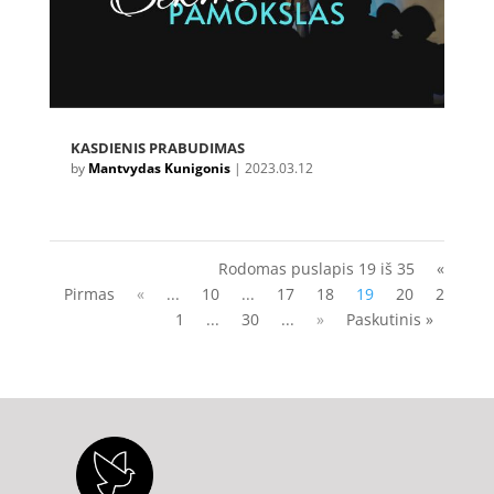
KASDIENIS PRABUDIMAS
by
Mantvydas Kunigonis
|
2023.03.12
Rodomas puslapis 19 iš 35
«
Pirmas
«
...
10
...
17
18
19
20
2
1
...
30
...
»
Paskutinis »