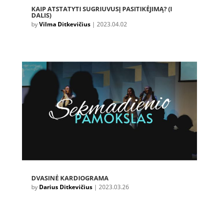
KAIP ATSTATYTI SUGRIUVUSĮ PASITIKĖJIMĄ? (I
DALIS)
by
Vilma Ditkevičius
|
2023.04.02
DVASINĖ KARDIOGRAMA
by
Darius Ditkevičius
|
2023.03.26