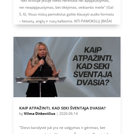
"Nes Kristuje Jėzuje nieko nereiškia nei apipjaustymas,
nei neapipjaustymas, bet tikėjimas, veikiantis meile" (Gal
5, 6). Visus mūsų pamokslus galite klausyti audio formatu
– lietuvių, anglų ir rusų kalbomis. KITI PAMOKSLŲ ĮRAŠAI
KAIP ATPAŽINTI, KAD SEKI ŠVENTĄJA DVASIA?
by
Vilma Ditkevičius
|
2026.06.14
"Dievo karalystė juk yra ne valgymas ir gėrimas, bet