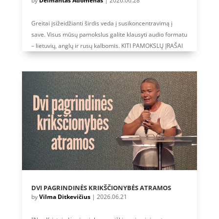
by
Deimantas Adomėnas
|
2026.06.28
Greitai įsižeidžianti širdis veda į susikoncentravimą į
save. Visus mūsų pamokslus galite klausyti audio formatu
– lietuvių, anglų ir rusų kalbomis. KITI PAMOKSLŲ ĮRAŠAI
DVI PAGRINDINĖS KRIKŠČIONYBĖS ATRAMOS
by
Vilma Ditkevičius
|
2026.06.21