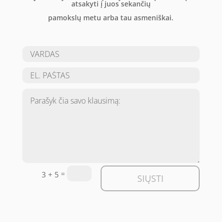
atsakyti į juos sekančių
pamokslų metu arba tau asmeniškai.
=
3 + 5
SIŲSTI