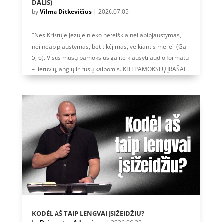
DALIS)
by
Vilma Ditkevičius
|
2026.07.05
"Nes Kristuje Jėzuje nieko nereiškia nei apipjaustymas,
nei neapipjaustymas, bet tikėjimas, veikiantis meile" (Gal
5, 6). Visus mūsų pamokslus galite klausyti audio formatu
– lietuvių, anglų ir rusų kalbomis. KITI PAMOKSLŲ ĮRAŠAI
KODĖL AŠ TAIP LENGVAI ĮSIŽEIDŽIU?