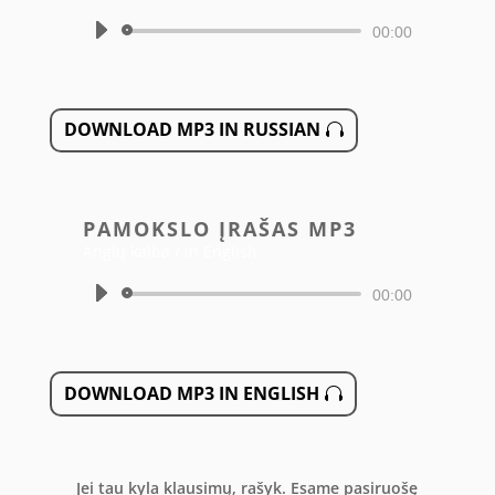
Audio
00:00
grotuvas
DOWNLOAD MP3 IN RUSSIAN
PAMOKSLO ĮRAŠAS MP3
Anglų kalba / in English
Audio
00:00
grotuvas
DOWNLOAD MP3 IN ENGLISH
Jei tau kyla klausimų, rašyk. Esame pasiruošę