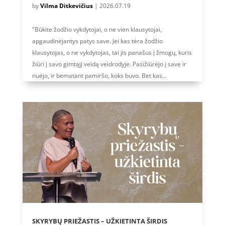
by
Vilma Ditkevičius
|
2026.07.19
"Būkite žodžio vykdytojai, o ne vien klausytojai,
apgaudinėjantys patys save. Jei kas tėra žodžio
klausytojas, o ne vykdytojas, tai jis panašus į žmogų, kuris
žiūri į savo gimtąjį veidą veidrodyje. Pasižiūrėjo į save ir
nuėjo, ir bematant pamiršo, koks buvo. Bet kas...
SKYRYBŲ PRIEŽASTIS – UŽKIETINTA ŠIRDIS