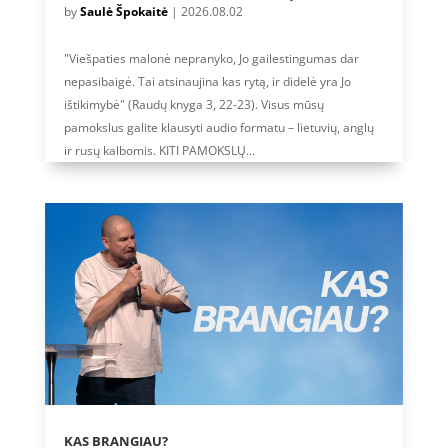
by
Saulė Špokaitė
|
2026.08.02
"Viešpaties malonė nepranyko, Jo gailestingumas dar
nepasibaigė. Tai atsinaujina kas rytą, ir didelė yra Jo
ištikimybė" (Raudų knyga 3, 22-23). Visus mūsų
pamokslus galite klausyti audio formatu – lietuvių, anglų
ir rusų kalbomis. KITI PAMOKSLŲ...
KAS BRANGIAU?