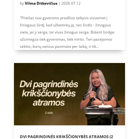
by
Vilma Ditkevičius
|
2026.07.12
"Priešas nuo gyvenimo pradžios taikysis visuomet į
žmogaus širdį, kad užkietintų ją, nes širdis - žmogaus
siela, jei ji serga, tai visas žmogus serga. Būtent širdyje
užsimegza tiek gyvenimas, tiek mirtis. Ten pasėjamos
sėklos, kurių vaisius pasimato per laiką, ir tik...
DVI PAGRINDINĖS KRIKŠČIONYBĖS ATRAMOS (2