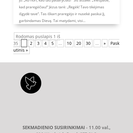
jo: „Ko nori, kad tau padaryčiau?“ Šis atsakė: „Viešpatie,
kad praregėčiau!“ Jėzus tarė: „Regėk! Tavo tikėjimas
išgydė tave“. Tas iškart praregėjo ir nusekė paskui Jį,
garbindamas Dievą. Tai matydami, visi...
Rodomas puslapis 1 iš
35
1
2
3
4
5
...
10
20
30
...
»
Pask
utinis »
SEKMADIENIO SUSIRINKIMAI
- 11.00 val.,