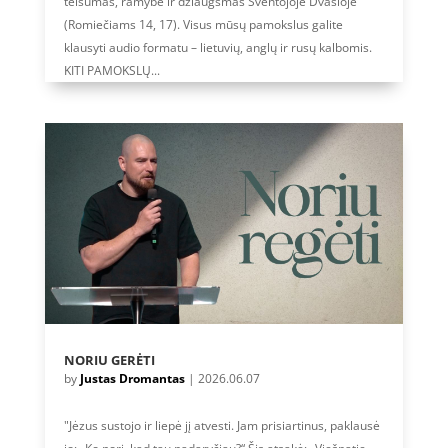
teisumas, ramybė ir džiaugsmas Šventojoje Dvasioje"
(Romiečiams 14, 17). Visus mūsų pamokslus galite
klausyti audio formatu – lietuvių, anglų ir rusų kalbomis.
KITI PAMOKSLŲ...
NORIU GERĖTI
by
Justas Dromantas
|
2026.06.07
"Jėzus sustojo ir liepė jį atvesti. Jam prisiartinus, paklausė