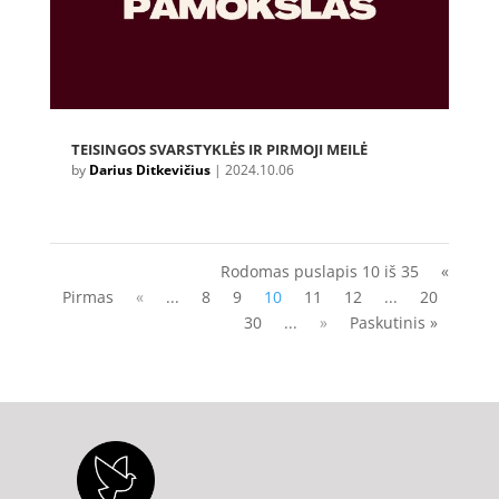
TEISINGOS SVARSTYKLĖS IR PIRMOJI MEILĖ
by
Darius Ditkevičius
|
2024.10.06
Rodomas puslapis 10 iš 35
«
Pirmas
«
...
8
9
10
11
12
...
20
30
...
»
Paskutinis »