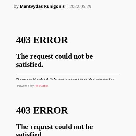
by
Mantvydas Kunigonis
|
2022.05.29
Powered by
RedCircle