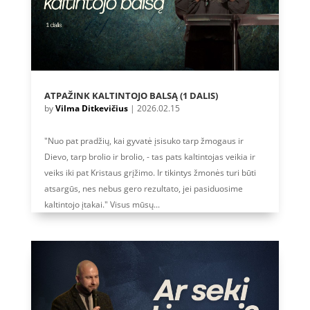
ATPAŽINK KALTINTOJO BALSĄ (1 DALIS)
by
Vilma Ditkevičius
|
2026.02.15
"Nuo pat pradžių, kai gyvatė įsisuko tarp žmogaus ir
Dievo, tarp brolio ir brolio, - tas pats kaltintojas veikia ir
veiks iki pat Kristaus grįžimo. Ir tikintys žmonės turi būti
atsargūs, nes nebus gero rezultato, jei pasiduosime
kaltintojo įtakai." Visus mūsų...