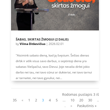
ŠABAS, SKIRTAS ŽMOGUI (2 DALIS)
by
Vilma Ditkevičius
|
2026.02.01
"Atsimink sabato dieną, kad ją švęstum. Šešias dienas
dirbk ir atlik visus savo darbus, o septintoji diena yra
sabatas Viešpačiui, tavo Dievui. Joje nevalia dirbti jokio
darbo nei tau, nei tavo sūnui ar dukteriai, nei tavo tarnui
ar tarnaitei, nei tavo gyvuliui, nei...
Rodomas puslapis 3 iš
35
«
1
2
3
4
5
...
10
20
30
..
.
»
Paskutinis »