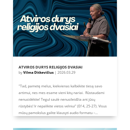
ATVIROS DURYS RELIGIJOS DVASIAI
by
Vilma Ditkevičius
|
2026.03.29
"Tad, pametę melus, kiekvienas kalbėkite tiesą savo
artimui, nes mes esame vieni kitų nariai. Rūstaudami
nenusidėkite! Tegul saulė nenusileidžia ant jūsų
rūstybės! Ir nepalikite vietos velniui" (Ef 4, 25-27). Visus
mūsų pamokslus galite klausyti audio formatu –...