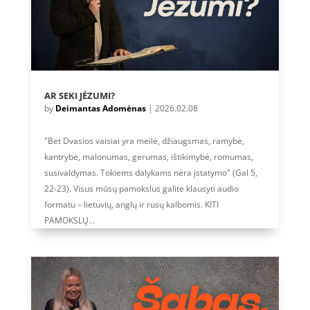
AR SEKI JĖZUMI?
by
Deimantas Adomėnas
|
2026.02.08
"Bet Dvasios vaisiai yra meilė, džiaugsmas, ramybė,
kantrybė, malonumas, gerumas, ištikimybė, romumas,
susivaldymas. Tokiems dalykams nėra įstatymo" (Gal 5,
22-23). Visus mūsų pamokslus galite klausyti audio
formatu – lietuvių, anglų ir rusų kalbomis. KITI
PAMOKSLŲ...