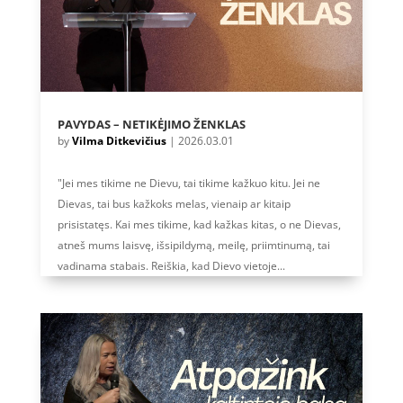
PAVYDAS – NETIKĖJIMO ŽENKLAS
by
Vilma Ditkevičius
|
2026.03.01
"Jei mes tikime ne Dievu, tai tikime kažkuo kitu. Jei ne
Dievas, tai bus kažkoks melas, vienaip ar kitaip
prisistatęs. Kai mes tikime, kad kažkas kitas, o ne Dievas,
atneš mums laisvę, išsipildymą, meilę, priimtinumą, tai
vadinama stabais. Reiškia, kad Dievo vietoje...