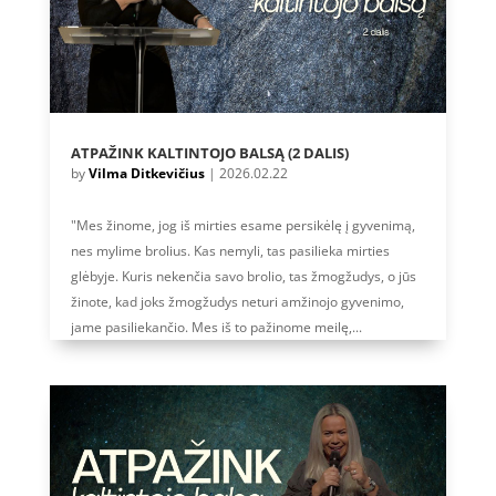
ATPAŽINK KALTINTOJO BALSĄ (2 DALIS)
by
Vilma Ditkevičius
|
2026.02.22
"Mes žinome, jog iš mirties esame persikėlę į gyvenimą,
nes mylime brolius. Kas nemyli, tas pasilieka mirties
glėbyje. Kuris nekenčia savo brolio, tas žmogžudys, o jūs
žinote, kad joks žmogžudys neturi amžinojo gyvenimo,
jame pasiliekančio. Mes iš to pažinome meilę,...