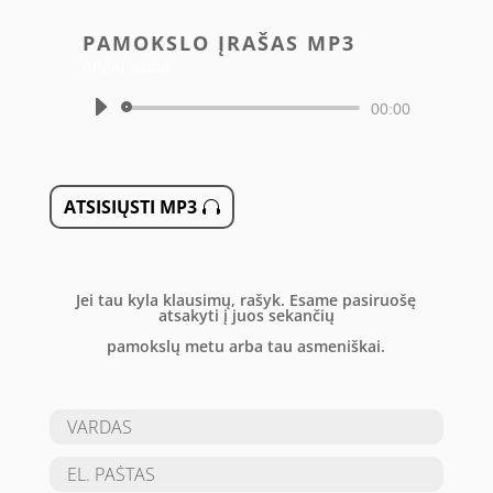
PAMOKSLO ĮRAŠAS MP3
Anglų kalba
Audio
00:00
grotuvas
ATSISIŲSTI MP3
Jei tau kyla klausimų, rašyk. Esame pasiruošę
atsakyti į juos sekančių
pamokslų metu arba tau asmeniškai.