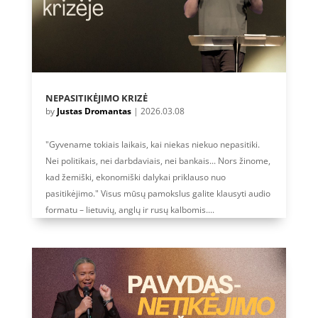
NEPASITIKĖJIMO KRIZĖ
by
Justas Dromantas
|
2026.03.08
"Gyvename tokiais laikais, kai niekas niekuo nepasitiki.
Nei politikais, nei darbdaviais, nei bankais... Nors žinome,
kad žemiški, ekonomiški dalykai priklauso nuo
pasitikėjimo." Visus mūsų pamokslus galite klausyti audio
formatu – lietuvių, anglų ir rusų kalbomis....