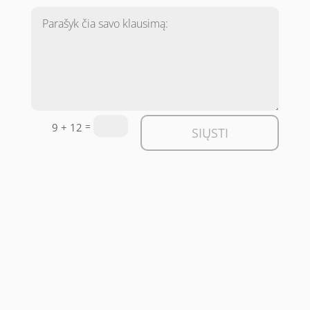
=
9 + 12
SIŲSTI