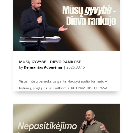
MŪSŲ GYVYBĖ – DIEVO RANKOSE
by
Deimantas Adomėnas
|
2026.03.15
Visus mūsų pamokslus galite klausyti audio formatu –
lietuvių, anglų ir rusų kalbomis. KITI PAMOKSLŲ ĮRAŠAI