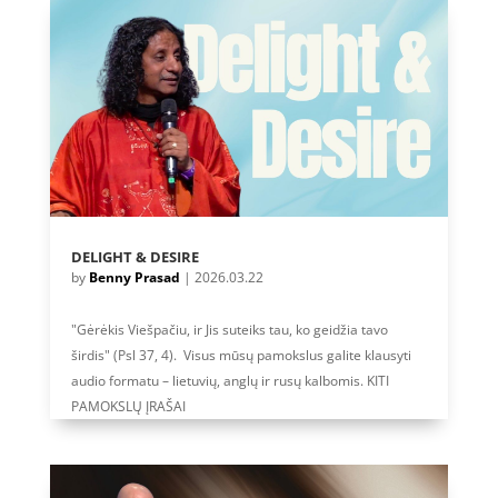
DELIGHT & DESIRE
by
Benny Prasad
|
2026.03.22
"Gėrėkis Viešpačiu, ir Jis suteiks tau, ko geidžia tavo
širdis" (Psl 37, 4). Visus mūsų pamokslus galite klausyti
audio formatu – lietuvių, anglų ir rusų kalbomis. KITI
PAMOKSLŲ ĮRAŠAI