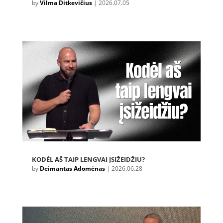
by
Vilma Ditkevičius
|
2026.07.05
KODĖL AŠ TAIP LENGVAI ĮSIŽEIDŽIU?
by
Deimantas Adomėnas
|
2026.06.28