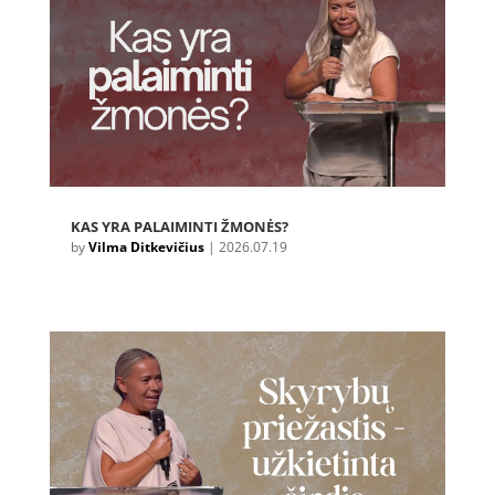
KAS YRA PALAIMINTI ŽMONĖS?
by
Vilma Ditkevičius
|
2026.07.19