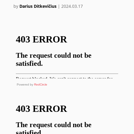
by
Darius Ditkevičius
|
2024.03.17
Powered by
RedCircle