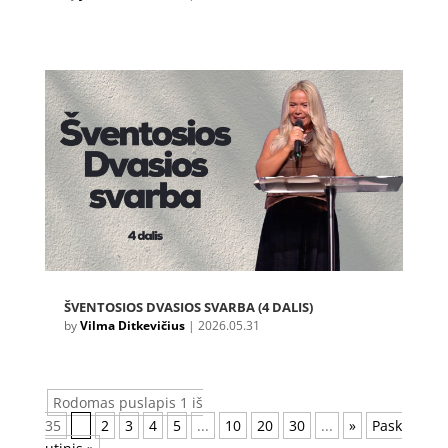
ŠVENTOSIOS DVASIOS SVARBA (4 DALIS)
by
Vilma Ditkevičius
|
2026.05.31
Rodomas puslapis 1 iš
35
1
2
3
4
5
...
10
20
30
...
»
Pask