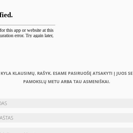
U KYLA KLAUSIMŲ, RAŠYK. ESAME PASIRUOŠĘ ATSAKYTI Į JUOS S
PAMOKSLŲ METU ARBA TAU ASMENIŠKAI.