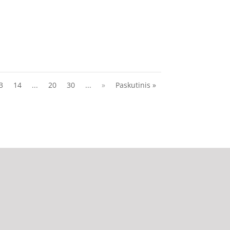
3
14
...
20
30
...
»
Paskutinis »