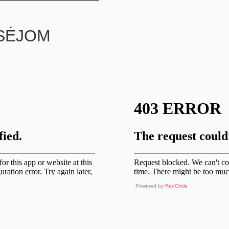
ASĖJOM
Powered by
RedCircle