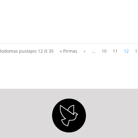
Rodomas puslapis 12 iš 35
« Pirmas
«
...
10
11
12
1