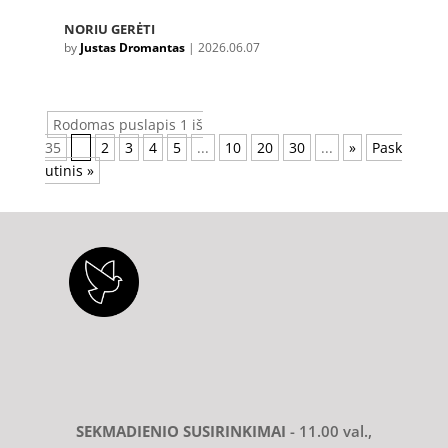
NORIU GERĖTI
by
Justas Dromantas
|
2026.06.07
Rodomas puslapis 1 iš
35
1
2
3
4
5
...
10
20
30
...
»
Pask
utinis »
SEKMADIENIO SUSIRINKIMAI
- 11.00 val.,