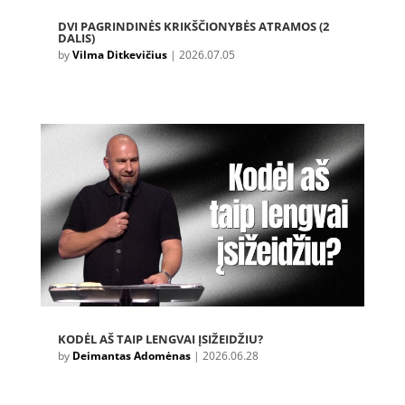
DVI PAGRINDINĖS KRIKŠČIONYBĖS ATRAMOS (2
DALIS)
by
Vilma Ditkevičius
|
2026.07.05
KODĖL AŠ TAIP LENGVAI ĮSIŽEIDŽIU?
by
Deimantas Adomėnas
|
2026.06.28