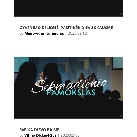
GYVENIMO KELIONĖ. PASITIKĖK DIEVU SKAUSME
by
Mantvydas Kunigonis
|
2023.02.12
SVEIKA DIEVO BAIMĖ
by
Vilma Ditkevičius
|
2023.02.05