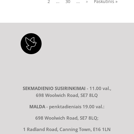
2
...
30
...
»
Paskutinis »
SEKMADIENIO SUSIRINKIMAI
- 11.00 val.,
698 Woolwich Road, SE7 8LQ
MALDA
- penktadieniais 19.00 val.:
698 Woolwich Road, SE7 8LQ;
1 Radland Road, Canning Town, E16 1LN