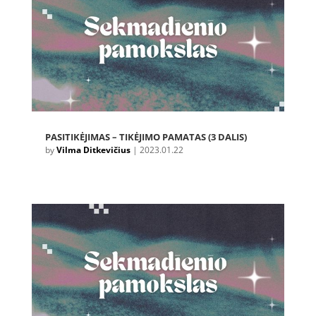
PASITIKĖJIMAS – TIKĖJIMO PAMATAS (3 DALIS)
by
Vilma Ditkevičius
|
2023.01.22