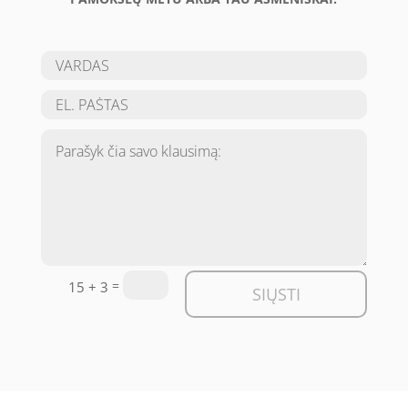
=
15 + 3
SIŲSTI