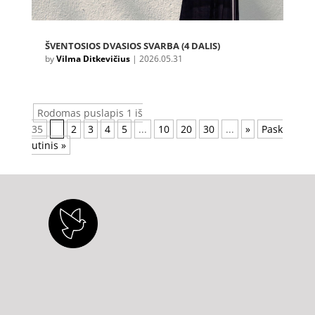
ŠVENTOSIOS DVASIOS SVARBA (4 DALIS)
by
Vilma Ditkevičius
|
2026.05.31
Rodomas puslapis 1 iš
35
1
2
3
4
5
...
10
20
30
...
»
Pask
utinis »