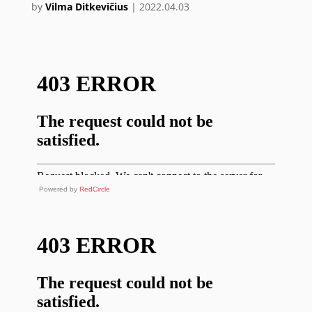
by
Vilma Ditkevičius
|
2022.04.03
Powered by
RedCircle