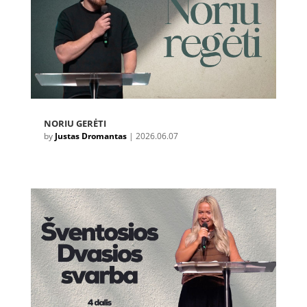
NORIU GERĖTI
by
Justas Dromantas
|
2026.06.07