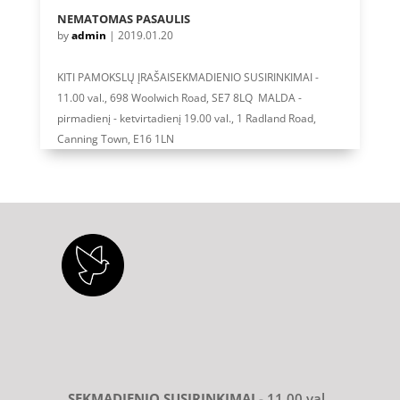
NEMATOMAS PASAULIS
by
admin
|
2019.01.20
KITI PAMOKSLŲ ĮRAŠAISEKMADIENIO SUSIRINKIMAI -
11.00 val., 698 Woolwich Road, SE7 8LQ MALDA -
pirmadienį - ketvirtadienį 19.00 val., 1 Radland Road,
Canning Town, E16 1LN
SEKMADIENIO SUSIRINKIMAI
- 11.00 val.,