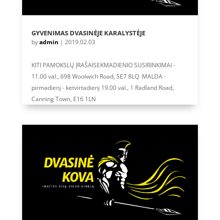
GYVENIMAS DVASINĖJE KARALYSTĖJE
by
admin
|
2019.02.03
KITI PAMOKSLŲ ĮRAŠAISEKMADIENIO SUSIRINKIMAI -
11.00 val., 698 Woolwich Road, SE7 8LQ MALDA -
pirmadienį - ketvirtadienį 19.00 val., 1 Radland Road,
Canning Town, E16 1LN