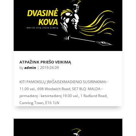
ATPAŽINK PRIEŠO VEIKIMĄ
by
admin
|
2019.04.09
KITI PAMOKSLŲ ĮRAŠAISEKMADIENIO SUSIRINKIMAI -
11.00 val., 698 Woolwich Road, SE7 8LQ MALDA -
pirmadienį - ketvirtadienį 19.00 val., 1 Radland Road,
Canning Town, E16 1LN