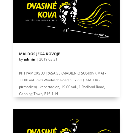
MALDOS JĖGA KOVOJE
by
admin
|
2019.03.31
KITI PAMOKSLŲ ĮRAŠAISEKMADIENIO SUSIRINKIMAI -
11.00 val., 698 Woolwich Road, SE7 8LQ MALDA -
pirmadienį - ketvirtadienį 19.00 val., 1 Radland Road,
Canning Town, E16 1LN