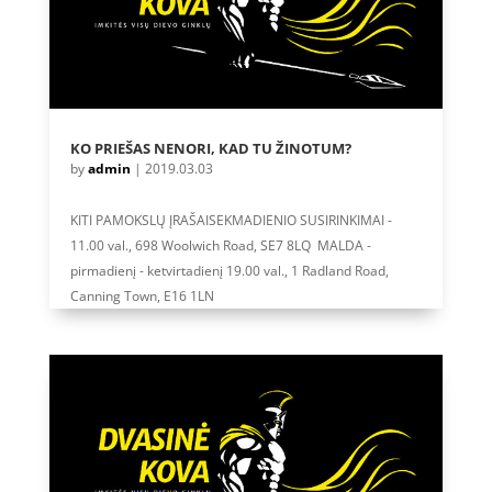
KO PRIEŠAS NENORI, KAD TU ŽINOTUM?
by
admin
|
2019.03.03
KITI PAMOKSLŲ ĮRAŠAISEKMADIENIO SUSIRINKIMAI -
11.00 val., 698 Woolwich Road, SE7 8LQ MALDA -
pirmadienį - ketvirtadienį 19.00 val., 1 Radland Road,
Canning Town, E16 1LN