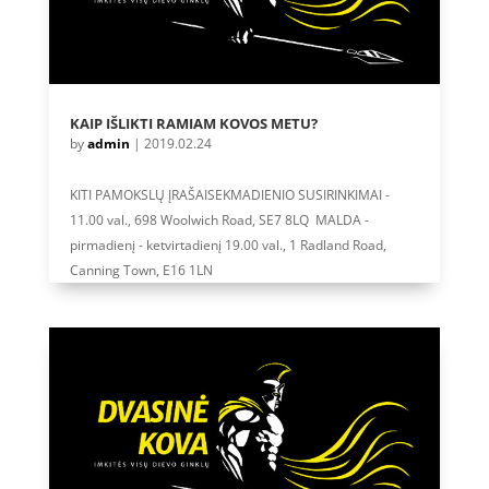
KAIP IŠLIKTI RAMIAM KOVOS METU?
by
admin
|
2019.02.24
KITI PAMOKSLŲ ĮRAŠAISEKMADIENIO SUSIRINKIMAI -
11.00 val., 698 Woolwich Road, SE7 8LQ MALDA -
pirmadienį - ketvirtadienį 19.00 val., 1 Radland Road,
Canning Town, E16 1LN