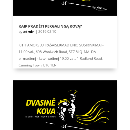
KAIP PRADĖTI PERGALINGĄ KOVĄ?
by
admin
|
2019.02.10
KITI PAMOKSLŲ ĮRAŠAISEKMADIENIO SUSIRINKIMAI -
11.00 val., 698 Woolwich Road, SE7 8LQ MALDA -
pirmadienį - ketvirtadienį 19.00 val., 1 Radland Road,
Canning Town, E16 1LN