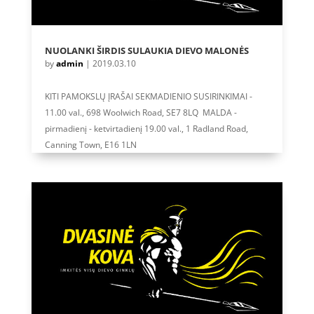
NUOLANKI ŠIRDIS SULAUKIA DIEVO MALONĖS
by
admin
|
2019.03.10
KITI PAMOKSLŲ ĮRAŠAI SEKMADIENIO SUSIRINKIMAI -
11.00 val., 698 Woolwich Road, SE7 8LQ MALDA -
pirmadienį - ketvirtadienį 19.00 val., 1 Radland Road,
Canning Town, E16 1LN