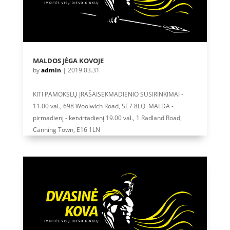
MALDOS JĖGA KOVOJE
by
admin
|
2019.03.31
KITI PAMOKSLŲ ĮRAŠAISEKMADIENIO SUSIRINKIMAI -
11.00 val., 698 Woolwich Road, SE7 8LQ MALDA -
pirmadienį - ketvirtadienį 19.00 val., 1 Radland Road,
Canning Town, E16 1LN