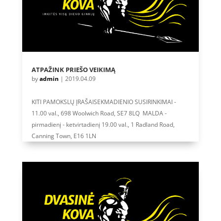
ATPAŽINK PRIEŠO VEIKIMĄ
by
admin
|
2019.04.09
KITI PAMOKSLŲ ĮRAŠAISEKMADIENIO SUSIRINKIMAI -
11.00 val., 698 Woolwich Road, SE7 8LQ MALDA -
pirmadienį - ketvirtadienį 19.00 val., 1 Radland Road,
Canning Town, E16 1LN