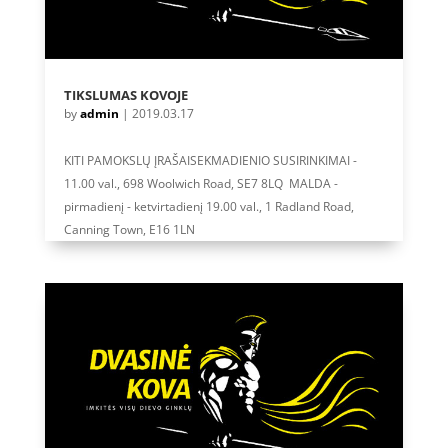
TIKSLUMAS KOVOJE
by
admin
|
2019.03.17
KITI PAMOKSLŲ ĮRAŠAISEKMADIENIO SUSIRINKIMAI -
11.00 val., 698 Woolwich Road, SE7 8LQ MALDA -
pirmadienį - ketvirtadienį 19.00 val., 1 Radland Road,
Canning Town, E16 1LN