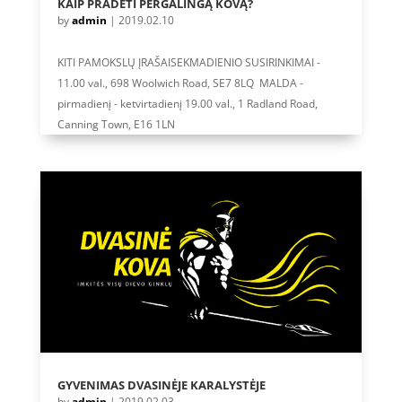
KAIP PRADĖTI PERGALINGĄ KOVĄ?
by
admin
|
2019.02.10
KITI PAMOKSLŲ ĮRAŠAISEKMADIENIO SUSIRINKIMAI -
11.00 val., 698 Woolwich Road, SE7 8LQ MALDA -
pirmadienį - ketvirtadienį 19.00 val., 1 Radland Road,
Canning Town, E16 1LN
GYVENIMAS DVASINĖJE KARALYSTĖJE
by
admin
|
2019.02.03