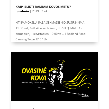
KAIP IŠLIKTI RAMIAM KOVOS METU?
by
admin
|
2019.02.24
KITI PAMOKSLŲ ĮRAŠAISEKMADIENIO SUSIRINKIMAI -
11.00 val., 698 Woolwich Road, SE7 8LQ MALDA -
pirmadienį - ketvirtadienį 19.00 val., 1 Radland Road,
Canning Town, E16 1LN