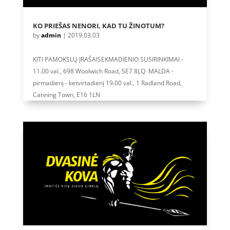
KO PRIEŠAS NENORI, KAD TU ŽINOTUM?
by
admin
|
2019.03.03
KITI PAMOKSLŲ ĮRAŠAISEKMADIENIO SUSIRINKIMAI -
11.00 val., 698 Woolwich Road, SE7 8LQ MALDA -
pirmadienį - ketvirtadienį 19.00 val., 1 Radland Road,
Canning Town, E16 1LN