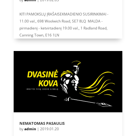
KITI PAMOKSLŲ ĮRAŠAISEKMADIENIO SUSIRINKIMAI -
11.00 val., 698 Woolwich Road, SE7 8LQ MALDA -
pirmadienį - ketvirtadienį 19.00 val., 1 Radland Road,
Canning Town, E16 1LN
NEMATOMAS PASAULIS
by
admin
|
2019.01.20