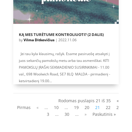
KĄ MES TURĖTUME KONTROLIUOTI? (2 DALIS)
by
Vilma Ditkevičius
|
2022.11.06
Jei tau kyla klausimų, rašyk. Esame pasiruošę atsakyti į
juos sekančių pamokslų metu arba tau asmeniškai. KITI
PAMOKSLŲ ĮRAŠAI SEKMADIENIO SUSIRINKIMAI - 11.00
val., 698 Woolwich Road, SE7 8LQ MALDA - pirmadienį -
ketvirtadienį 19.00...
Rodomas puslapis 21 iš 35
«
Pirmas
«
...
10
...
19
20
21
22
2
3
...
30
...
»
Paskutinis »