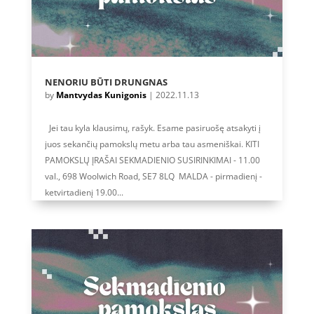
NENORIU BŪTI DRUNGNAS
by
Mantvydas Kunigonis
|
2022.11.13
Jei tau kyla klausimų, rašyk. Esame pasiruošę atsakyti į
juos sekančių pamokslų metu arba tau asmeniškai. KITI
PAMOKSLŲ ĮRAŠAI SEKMADIENIO SUSIRINKIMAI - 11.00
val., 698 Woolwich Road, SE7 8LQ MALDA - pirmadienį -
ketvirtadienį 19.00...