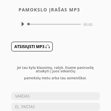
PAMOKSLO ĮRAŠAS MP3
Anglų kalba
Audio
00:00
grotuvas
ATSISIŲSTI MP3
Jei tau kyla klausimų, rašyk. Esame pasiruošę
atsakyti į juos sekančių
pamokslų metu arba tau asmeniškai.