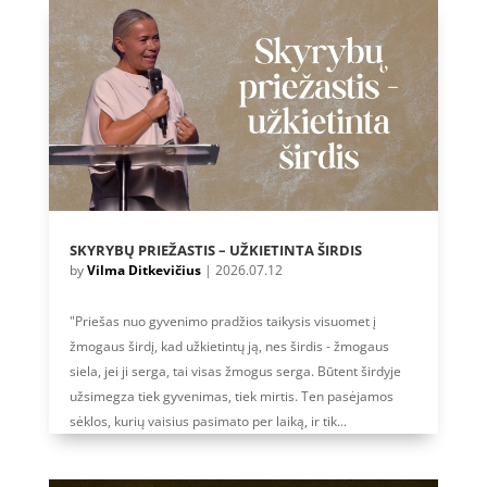
SKYRYBŲ PRIEŽASTIS – UŽKIETINTA ŠIRDIS
by
Vilma Ditkevičius
|
2026.07.12
"Priešas nuo gyvenimo pradžios taikysis visuomet į
žmogaus širdį, kad užkietintų ją, nes širdis - žmogaus
siela, jei ji serga, tai visas žmogus serga. Būtent širdyje
užsimegza tiek gyvenimas, tiek mirtis. Ten pasėjamos
sėklos, kurių vaisius pasimato per laiką, ir tik...