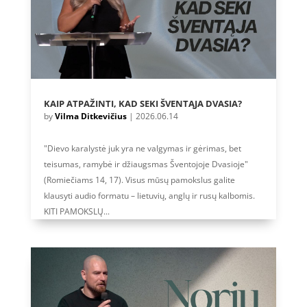
KAIP ATPAŽINTI, KAD SEKI ŠVENTĄJA DVASIA?
by
Vilma Ditkevičius
|
2026.06.14
"Dievo karalystė juk yra ne valgymas ir gėrimas, bet
teisumas, ramybė ir džiaugsmas Šventojoje Dvasioje"
(Romiečiams 14, 17). Visus mūsų pamokslus galite
klausyti audio formatu – lietuvių, anglų ir rusų kalbomis.
KITI PAMOKSLŲ...