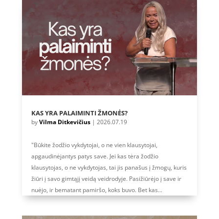
KAS YRA PALAIMINTI ŽMONĖS?
by
Vilma Ditkevičius
|
2026.07.19
"Būkite žodžio vykdytojai, o ne vien klausytojai,
apgaudinėjantys patys save. Jei kas tėra žodžio
klausytojas, o ne vykdytojas, tai jis panašus į žmogų, kuris
žiūri į savo gimtąjį veidą veidrodyje. Pasižiūrėjo į save ir
nuėjo, ir bematant pamiršo, koks buvo. Bet kas...