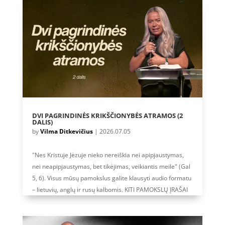
DVI PAGRINDINĖS KRIKŠČIONYBĖS ATRAMOS (2
DALIS)
by
Vilma Ditkevičius
|
2026.07.05
"Nes Kristuje Jėzuje nieko nereiškia nei apipjaustymas,
nei neapipjaustymas, bet tikėjimas, veikiantis meile" (Gal
5, 6). Visus mūsų pamokslus galite klausyti audio formatu
– lietuvių, anglų ir rusų kalbomis. KITI PAMOKSLŲ ĮRAŠAI