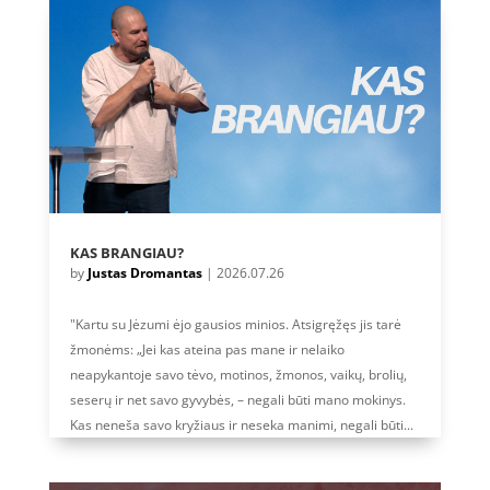
KAS BRANGIAU?
by
Justas Dromantas
|
2026.07.26
"Kartu su Jėzumi ėjo gausios minios. Atsigręžęs jis tarė
žmonėms: „Jei kas ateina pas mane ir nelaiko
neapykantoje savo tėvo, motinos, žmonos, vaikų, brolių,
seserų ir net savo gyvybės, – negali būti mano mokinys.
Kas neneša savo kryžiaus ir neseka manimi, negali būti...