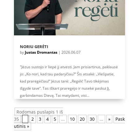
NORIU GERĖTI
by
Justas Dromantas
|
2026.06.07
"Jėzus sustojo ir liepė jį atvesti. Jam prisiartinus, paklausė
jo: „Ko nori, kad tau padaryčiau?“ Šis atsakė: „Viešpatie,
kad praregėčiau!“ Jėzus tarė: „Regėk! Tavo tikėjimas
išgydė tave“. Tas iškart praregėjo ir nusekė paskui Jį,
garbindamas Dievą. Tai matydami, visi...
Rodomas puslapis 1 iš
35
1
2
3
4
5
...
10
20
30
...
»
Pask
utinis »