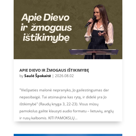
APIE DIEVO IR ŽMOGAUS IŠTIKIMYBĘ
by
Saulė Špokaitė
|
2026.08.02
"Viešpaties malonė nepranyko, Jo gailestingumas dar
nepasibaigė. Tai atsinaujina kas rytą, ir didelė yra Jo
ištikimybė" (Raudų knyga 3, 22-23). Visus mūsų
pamokslus galite klausyti audio formatu – lietuvių, anglų
ir rusų kalbomis. KITI PAMOKSLŲ...