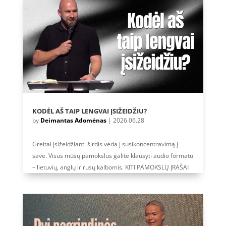
KODĖL AŠ TAIP LENGVAI ĮSIŽEIDŽIU?
by
Deimantas Adomėnas
|
2026.06.28
Greitai įsižeidžianti širdis veda į susikoncentravimą į
save. Visus mūsų pamokslus galite klausyti audio formatu
– lietuvių, anglų ir rusų kalbomis. KITI PAMOKSLŲ ĮRAŠAI