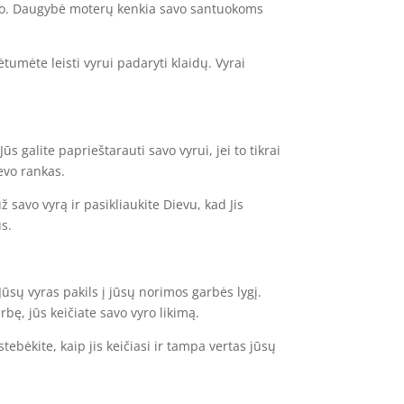
 žino. Daugybė moterų kenkia savo santuokoms
ėtumėte leisti vyrui padaryti klaidų. Vyrai
s galite paprieštarauti savo vyrui, jei to tikrai
ievo rankas.
 savo vyrą ir pasikliaukite Dievu, kad Jis
us.
Jūsų vyras pakils į jūsų norimos garbės lygį.
rbę, jūs keičiate savo vyro likimą.
tebėkite, kaip jis keičiasi ir tampa vertas jūsų