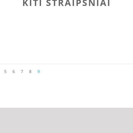
KITI STRAIPSNIAI
irktos gėlių parduotuvėje ir pasodintos į du nedidelius...
5
6
7
8
9