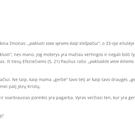
mokina žmonas:
„paklusti savo vyrams kaip Viešpačiui“
, o 33-oje eilutėje
klusti“
, nes mano, jog moterys yra mažiau vertingos ir negali būti l
as. Iš tiesų Efeziečiams (5, 21) Paulius rašo:
„pakluskite vieni kitiem
ačiui. Ne taip, kaip mama „gerbė“ tavo tėtį ar kaip tavo draugės „ge
umei patį Jėzų Kristų.
ir svarbiausias poreikis yra pagarba. Vyras veržiasi ten, kur yra ge
ą?