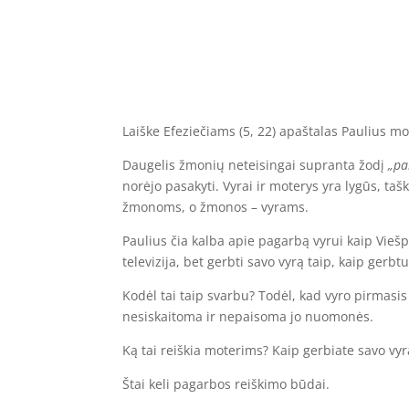
Laiške Efeziečiams (5, 22) apaštalas Paulius 
Daugelis žmonių neteisingai supranta žodį
„pa
norėjo pasakyti. Vyrai ir moterys yra lygūs, tašk
žmonoms, o žmonos – vyrams.
Paulius čia kalba apie pagarbą vyrui kaip Viešp
televizija, bet gerbti savo vyrą taip, kaip gerbt
Kodėl tai taip svarbu? Todėl, kad vyro pirmasis 
nesiskaitoma ir nepaisoma jo nuomonės.
Ką tai reiškia moterims? Kaip gerbiate savo vyr
Štai keli pagarbos reiškimo būdai.