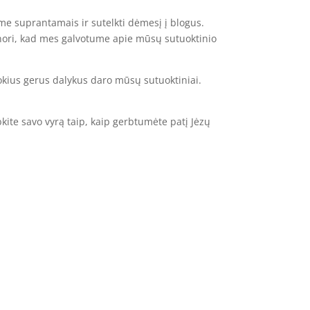
ime suprantamais ir sutelkti dėmesį į blogus.
 nori, kad mes galvotume apie mūsų sutuoktinio
kokius gerus dalykus daro mūsų sutuoktiniai.
bkite savo vyrą taip, kaip gerbtumėte patį Jėzų