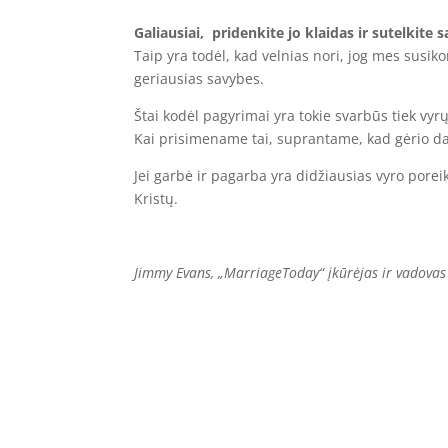
Galiausiai, pridenkite jo klaidas ir sutelkite 
Taip yra todėl, kad velnias nori, jog mes sus
geriausias savybes.
Štai kodėl pagyrimai yra tokie svarbūs tiek vy
Kai prisimename tai, suprantame, kad gėrio da
Jei garbė ir pagarba yra didžiausias vyro porei
Kristų.
Jimmy Evans, „MarriageToday“ įkūrėjas ir vadovas