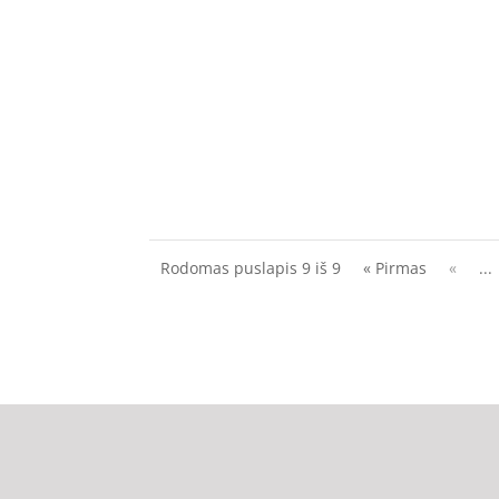
Mano sode augo dvi nedidelės hortenzijos, p
Rodomas puslapis 9 iš 9
« Pirmas
«
...