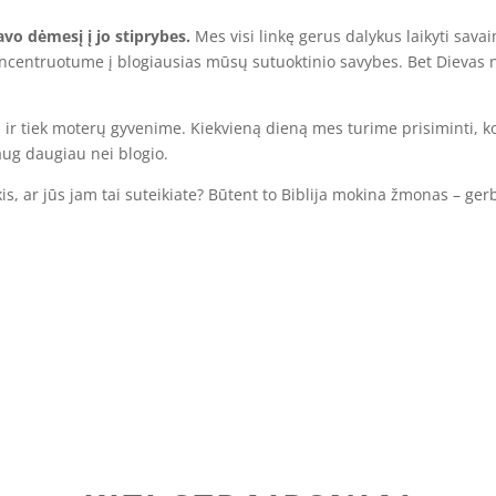
savo dėmesį į jo stiprybes.
Mes visi linkę gerus dalykus laikyti sava
ikoncentruotume į blogiausias mūsų sutuoktinio savybes. Bet Dievas
rų ir tiek moterų gyvenime. Kiekvieną dieną mes turime prisiminti, 
ug daugiau nei blogio.
kis, ar jūs jam tai suteikiate? Būtent to Biblija mokina žmonas – ger