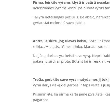
Pirma, leiskite vyrams klysti ir patirti nesėk
neleisdamos vyrams klysti. Jos nuolat vyrus tais
Tai yra neteisingas požiūris. Be abejo, nereikėtų
geriausiai mokosi iš savo klaidų.
Antra, leiskite, jog Dievas keistų.
Vyrai ir žmon
reikia: „Mielasis, aš nesutinku. Manau, kad tai 
Ne jūsų darbas yra keisti savo vyrą. Nepriekabia
pakeis jo širdį ar protą. Būtent tai ir reiškia ti
Trečia, gerbkite savo vyrą matydamos jį tokį, 
Vyrai darys viską dėl garbės ir taps vertais jūs
Prisiminkite, ką pirmą kartą jame įžvelgėte. Kas
pagarbos.