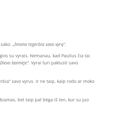
 sako: „
žmona tegerbia savo vyrą“.
ygios su vyrais. Nemanau, kad Paulius čia tai
s Dievo baimėje“
. Vyrai turi paklusti savo
rbia“ savo vyrus. Ir ne taip, kaip rodo ar moko
rbiamas, bet taip pat bėga iš ten, kur su juo