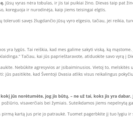
mę.
Jūsų vyras nėra tobulas, ir jis tai puikiai žino. Dievas taip pat
o, koreguoja ir nurodinėja, kaip jiems teisingai elgtis.
 toleruoti savęs žlugdančio jūsų vyro elgesio, tačiau, jei reikia, tur
os yra lygūs. Tai reiškia, kad mes galime sakyti viską, ką mąstome. Jū
klaidinga.“ Tačiau, kai jūs paprieštaravote, atiduokite savo vyrą į D
ukite. Nebūkite agresyvios ar įsibaiminusios. Vietoj to, melskitės už
kėti: jūs pasitikite, kad Šventoji Dvasia atliks visus reikalingus pokyči
kokį jūs norėtumėte, jog jis būtų, – ne už tai, koks jis yra dabar.
ų požiūrio, visaverčiais bei žymiais. Suteikdamos jiems nepelnytą ga
 pirmą kartą jus prie jo patraukė. Tuomet pagerbkite jį tuo lygiu ir s