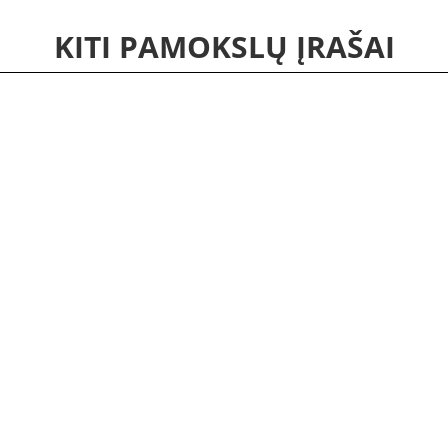
KITI PAMOKSLŲ ĮRAŠAI
kyti į juos sekančių pamokslų metu arba tau asmeniškai. KITI PAMOKSLŲ ĮRAŠAI S
0 val., 1 Radland Road,...
kyti į juos sekančių pamokslų metu arba tau asmeniškai. KITI PAMOKSLŲ ĮRAŠAI S
0 val., 1 Radland Road,...