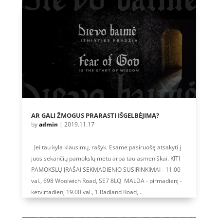
AR GALI ŽMOGUS PRARASTI IŠGELBĖJIMĄ?
by
admin
|
2019.11.17
Jei tau kyla klausimų, rašyk. Esame pasiruošę atsakyti į
juos sekančių pamokslų metu arba tau asmeniškai. KITI
PAMOKSLŲ ĮRAŠAI SEKMADIENIO SUSIRINKIMAI - 11.00
val., 698 Woolwich Road, SE7 8LQ MALDA - pirmadienį -
ketvirtadienį 19.00 val., 1 Radland Road,...