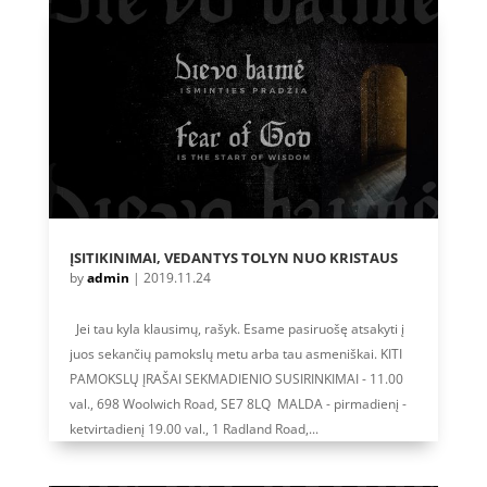
ĮSITIKINIMAI, VEDANTYS TOLYN NUO KRISTAUS
by
admin
|
2019.11.24
Jei tau kyla klausimų, rašyk. Esame pasiruošę atsakyti į
juos sekančių pamokslų metu arba tau asmeniškai. KITI
PAMOKSLŲ ĮRAŠAI SEKMADIENIO SUSIRINKIMAI - 11.00
val., 698 Woolwich Road, SE7 8LQ MALDA - pirmadienį -
ketvirtadienį 19.00 val., 1 Radland Road,...