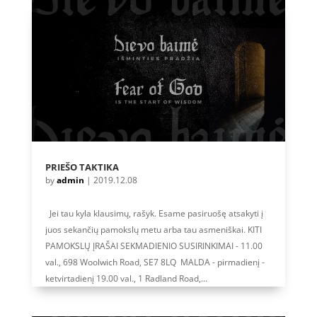
PRIEŠO TAKTIKA
by
admin
|
2019.12.08
Jei tau kyla klausimų, rašyk. Esame pasiruošę atsakyti į
juos sekančių pamokslų metu arba tau asmeniškai. KITI
PAMOKSLŲ ĮRAŠAI SEKMADIENIO SUSIRINKIMAI - 11.00
val., 698 Woolwich Road, SE7 8LQ MALDA - pirmadienį -
ketvirtadienį 19.00 val., 1 Radland Road,...