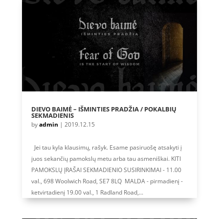
DIEVO BAIMĖ – IŠMINTIES PRADŽIA / POKALBIŲ
SEKMADIENIS
by
admin
|
2019.12.15
Jei tau kyla klausimų, rašyk. Esame pasiruošę atsakyti į
juos sekančių pamokslų metu arba tau asmeniškai. KITI
PAMOKSLŲ ĮRAŠAI SEKMADIENIO SUSIRINKIMAI - 11.00
val., 698 Woolwich Road, SE7 8LQ MALDA - pirmadienį -
ketvirtadienį 19.00 val., 1 Radland Road,...