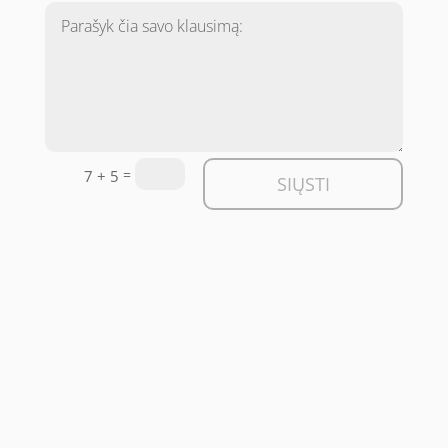
=
7 + 5
SIŲSTI