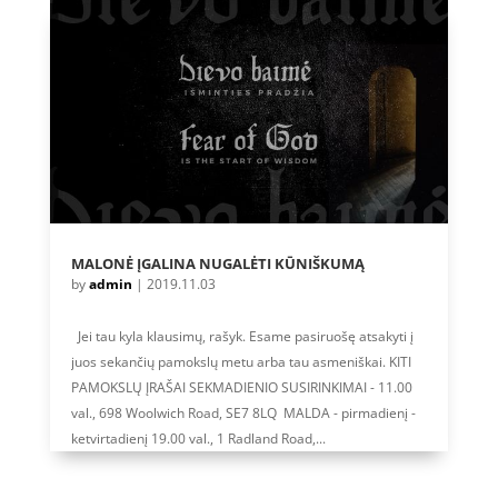
MALONĖ ĮGALINA NUGALĖTI KŪNIŠKUMĄ
by
admin
|
2019.11.03
Jei tau kyla klausimų, rašyk. Esame pasiruošę atsakyti į
juos sekančių pamokslų metu arba tau asmeniškai. KITI
PAMOKSLŲ ĮRAŠAI SEKMADIENIO SUSIRINKIMAI - 11.00
val., 698 Woolwich Road, SE7 8LQ MALDA - pirmadienį -
ketvirtadienį 19.00 val., 1 Radland Road,...