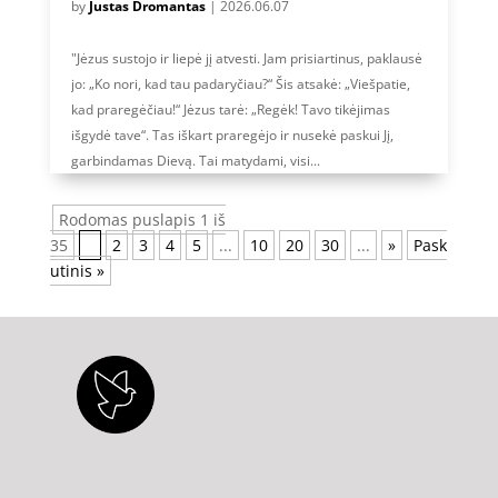
by
Justas Dromantas
|
2026.06.07
"Jėzus sustojo ir liepė jį atvesti. Jam prisiartinus, paklausė
jo: „Ko nori, kad tau padaryčiau?“ Šis atsakė: „Viešpatie,
kad praregėčiau!“ Jėzus tarė: „Regėk! Tavo tikėjimas
išgydė tave“. Tas iškart praregėjo ir nusekė paskui Jį,
garbindamas Dievą. Tai matydami, visi...
Rodomas puslapis 1 iš
35
1
2
3
4
5
...
10
20
30
...
»
Pask
utinis »