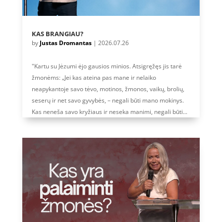
KAS BRANGIAU?
by
Justas Dromantas
|
2026.07.26
"Kartu su Jėzumi ėjo gausios minios. Atsigręžęs jis tarė
žmonėms: „Jei kas ateina pas mane ir nelaiko
neapykantoje savo tėvo, motinos, žmonos, vaikų, brolių,
seserų ir net savo gyvybės, – negali būti mano mokinys.
Kas neneša savo kryžiaus ir neseka manimi, negali būti...