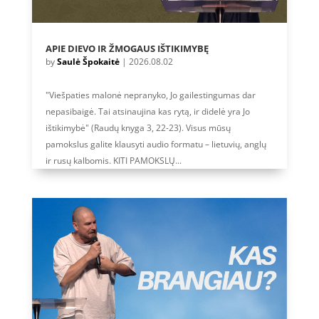
APIE DIEVO IR ŽMOGAUS IŠTIKIMYBĘ
by
Saulė Špokaitė
|
2026.08.02
"Viešpaties malonė nepranyko, Jo gailestingumas dar
nepasibaigė. Tai atsinaujina kas rytą, ir didelė yra Jo
ištikimybė" (Raudų knyga 3, 22-23). Visus mūsų
pamokslus galite klausyti audio formatu – lietuvių, anglų
ir rusų kalbomis. KITI PAMOKSLŲ...