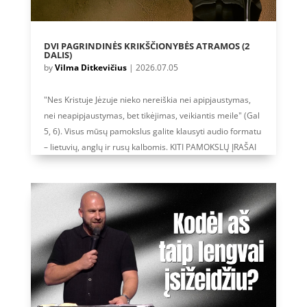
DVI PAGRINDINĖS KRIKŠČIONYBĖS ATRAMOS (2
DALIS)
by
Vilma Ditkevičius
|
2026.07.05
"Nes Kristuje Jėzuje nieko nereiškia nei apipjaustymas,
nei neapipjaustymas, bet tikėjimas, veikiantis meile" (Gal
5, 6). Visus mūsų pamokslus galite klausyti audio formatu
– lietuvių, anglų ir rusų kalbomis. KITI PAMOKSLŲ ĮRAŠAI