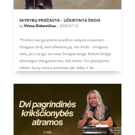
SKYRYBŲ PRIEŽASTIS – UŽKIETINTA ŠIRDIS
by
Vilma Ditkevičius
|
2026.07.12
"Priešas nuo gyvenimo pradžios taikysis visuomet į
žmogaus širdį, kad užkietintų ją, nes širdis - žmogaus
siela, jei ji serga, tai visas žmogus serga. Būtent širdyje
užsimegza tiek gyvenimas, tiek mirtis. Ten pasėjamos
sėklos, kurių vaisius pasimato per laiką, ir tik...