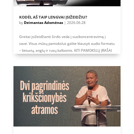
KODĖL AŠ TAIP LENGVAI ĮSIŽEIDŽIU?
by
Deimantas Adomėnas
|
2026.06.28
Greitai įsižeidžianti širdis veda į susikoncentravimą į
save. Visus mūsų pamokslus galite klausyti audio formatu
– lietuvių, anglų ir rusų kalbomis. KITI PAMOKSLŲ ĮRAŠAI