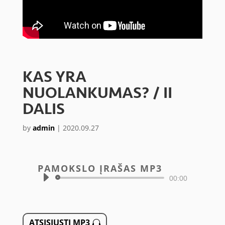
KAS YRA
NUOLANKUMAS? / II
DALIS
by
admin
|
2020.09.27
PAMOKSLO ĮRAŠAS MP3
Audio
00:00
grotuvas
ATSISIŲSTI MP3