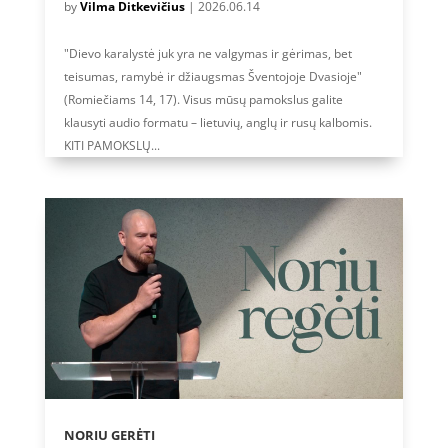
by
Vilma Ditkevičius
|
2026.06.14
"Dievo karalystė juk yra ne valgymas ir gėrimas, bet
teisumas, ramybė ir džiaugsmas Šventojoje Dvasioje"
(Romiečiams 14, 17). Visus mūsų pamokslus galite
klausyti audio formatu – lietuvių, anglų ir rusų kalbomis.
KITI PAMOKSLŲ...
NORIU GERĖTI