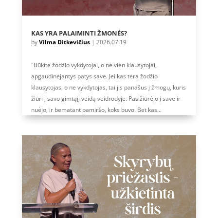
KAS YRA PALAIMINTI ŽMONĖS?
by
Vilma Ditkevičius
|
2026.07.19
"Būkite žodžio vykdytojai, o ne vien klausytojai,
apgaudinėjantys patys save. Jei kas tėra žodžio
klausytojas, o ne vykdytojas, tai jis panašus į žmogų, kuris
žiūri į savo gimtąjį veidą veidrodyje. Pasižiūrėjo į save ir
nuėjo, ir bematant pamiršo, koks buvo. Bet kas...