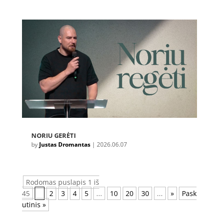
NORIU GERĖTI
by
Justas Dromantas
|
2026.06.07
Rodomas puslapis 1 iš
45
1
2
3
4
5
...
10
20
30
...
»
Pask
utinis »