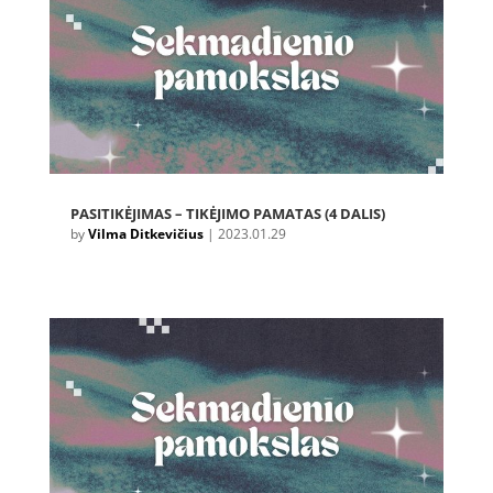
PASITIKĖJIMAS – TIKĖJIMO PAMATAS (4 DALIS)
by
Vilma Ditkevičius
|
2023.01.29