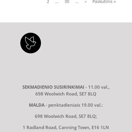
2
...
30
...
»
Paskutinis »
SEKMADIENIO SUSIRINKIMAI
- 11.00 val.,
698 Woolwich Road, SE7 8LQ
MALDA
- penktadieniais 19.00 val.:
698 Woolwich Road, SE7 8LQ;
1 Radland Road, Canning Town, E16 1LN