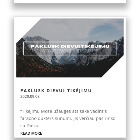
PAKLUSK DIEVUI TIKĖJIMU
2020.09.08
“Tikėjimu Mozė užaugęs atsisakė vadintis
faraono dukters sūnumi. Jis verčiau pasirinko
su Dievo...
READ MORE