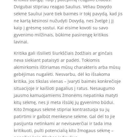
Dvigubai stipriau reagao Saulius. Vėliau Dovydo
sėkmė Sauliui įvarė tiek baimės ir tokį pavydą, kad jis
ne kartą kėsinosi nužudyti Dovydą, nes žvelgė į jį
kaip į grėsmę sostui. Kai eisime kovoti su savo
gyvenimo milžinais, būkime pasirengę kritikos
lavinai.
Kritika gali išsilieti šiurkščiais žodžiais ar ginčais
neva siekiant pataisyti ar padėti. Tokiomis
akimirkomis ištiriamas mūsų charakteris arba mūsų
gebėjimas nugalėti. Nesvarbu, dėl ko išsakoma
kritika, jos tikslas vienas – įvaryti baimės konkrečioje
situacijoje ir kaišioti pagalius į ratus. Nesaugumo
jausmo kamuojamiems žmonėms nepatinka matyti
kitų sėkmę, nes ji meta išsūkį jų gyvenimo būdui.
Kito žmogaus sėkmė stipriai kontrastuoja su jų
patirtimi ir galbūt menkesne sėkme. Gal dėl to jie
pasijunta netinkami ar nevisaverčiai ir tada ima
kritikuoti, pulti potencialią kito žmogaus sėkmę –