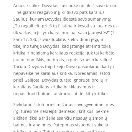
Aršios kritikos Dovydas susilaukė ne tik iš savo brolio
– neigiamai reagavo ir jį kritikavo pats karalius
Saulius, kuriam Dovydas išdėstė savo sumanymą:
„Tu negali eiti prieš tą filistiną ir kovoti su juo, nes esi
tik vaikas, o jis yra karys nuo pat savo jaunystės!” (1
Sam 17, 33). Įsivaizduokite, kiek vidinių jėgų ir
tikėjimo turėjo Dovydas, kad įstengė atremti tokią
kritiką ir neigiamą karaliaus reakciją. Juk tai kalbėjo
jau ne namiškis, ne brolis, o pats Izraelio karalius!
Tačiau Dovydas taip tikėjo Dievo pašaukimu, kad jo
nepaveikė nė karaliaus kritika. Norėdamas išstoti
prieš Galijotą, Dovydas turėjo ignoruoti brolių ir
karaliaus Sauliaus kritiką bei klausimus ir
nepasiduoti baimei, atsiradusiai dėl kitų kritikos.
Siekdami išstoti prieš milžinus savo gyvenime, mes
irgi turėsime nekreipti dėmesio į kritikus. Sėkmė
aikštėn iškelia ir šalia esančių nesaugių žmonių
baimes ir abejones. Patepimas visuomet sukelia
kritikos bangą. Taip į patepimą reagavo Eliabas.