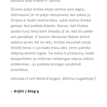
panašiai kaip Eliabas ir Saulius.
Žinoma patys kritikai kitaip vertina savo elgesį.
Dažniausiai jie nė patys nesupranta, kas vyksta jų
širdyse ar kodėl žemina kitus. Labai dažnai kritikai
galvoja, kad padeda kitiems. Manau, kad Eliabas
jautėsi turįs teisę barti Dovydą už tai, kad šis paliko
avis ganykloje. O Saulius tikriausiai tikėjosi įkrėsti
vaikinui proto, kol ne vėlu. Kritikai visuomet randa
krislelį tiesos ir juo bado mūsų akis. Jiems patinka
tikėjimą atremti logika. Tai viena iš priežasčių, kodėl
kovojantiems su milžinais reikalingas stiprus vidinis
įsitikinimas – jis padeda teisingai susidėlioti
prioritetus.
(Ištrauka iš Leif Hetland knygos „Milžinų nugalėtojai“)
«
Grįžti į blog’ą