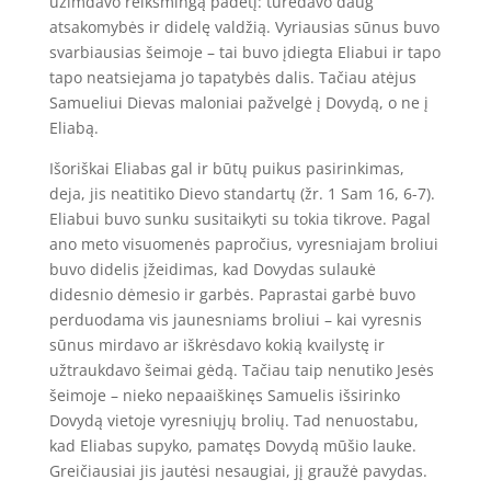
užimdavo reikšmingą padėtį: turėdavo daug
atsakomybės ir didelę valdžią. Vyriausias sūnus buvo
svarbiausias šeimoje – tai buvo įdiegta Eliabui ir tapo
tapo neatsiejama jo tapatybės dalis. Tačiau atėjus
Samueliui Dievas maloniai pažvelgė į Dovydą, o ne į
Eliabą.
Išoriškai Eliabas gal ir būtų puikus pasirinkimas,
deja, jis neatitiko Dievo standartų (žr. 1 Sam 16, 6-7).
Eliabui buvo sunku susitaikyti su tokia tikrove. Pagal
ano meto visuomenės papročius, vyresniajam broliui
buvo didelis įžeidimas, kad Dovydas sulaukė
didesnio dėmesio ir garbės. Paprastai garbė buvo
perduodama vis jaunesniams broliui – kai vyresnis
sūnus mirdavo ar iškrėsdavo kokią kvailystę ir
užtraukdavo šeimai gėdą. Tačiau taip nenutiko Jesės
šeimoje – nieko nepaaiškinęs Samuelis išsirinko
Dovydą vietoje vyresniųjų brolių. Tad nenuostabu,
kad Eliabas supyko, pamatęs Dovydą mūšio lauke.
Greičiausiai jis jautėsi nesaugiai, jį graužė pavydas.