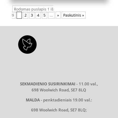
Rodomas puslapis 1 iš
9
1
2
3
4
5
...
»
Paskutinis »
SEKMADIENIO SUSIRINKIMAI
- 11.00 val.,
698 Woolwich Road, SE7 8LQ
MALDA
- penktadieniais 19.00 val.:
698 Woolwich Road, SE7 8LQ;