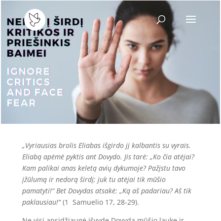
„Vyriausias brolis Eliabas išgirdo jį kalbantis su vyrais.
Eliabą apėmė pyktis ant Dovydo. Jis tarė: „Ko čia atėjai?
Kam palikai anas keletą avių dykumoje? Pažįstu tavo
įžūlumą ir nedorą širdį; juk tu atėjai tik mūšio
pamatyti!“ Bet Dovydas atsakė: „Ką aš padariau? Aš tik
paklausiau!“
(1 Samuelio 17, 28-29).
Ne visi apsidžiaugė išvydę Dovydą mūšio lauke ir