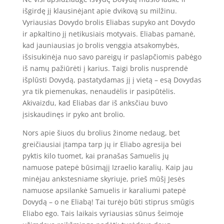
išgirdę jį klausinėjant apie dvikovą su milžinu.
Vyriausias Dovydo brolis Eliabas supyko ant Dovydo
ir apkaltino jį netikusiais motyvais. Eliabas pamanė,
kad jauniausias jo brolis venggia atsakomybės,
išsisukinėja nuo savo pareigų ir paslapčiomis pabėgo
iš namų pažiūrėti į karius. Taigi brolis nusprendė
išplūsti Dovydą, pastatydamas jį į vietą – esą Dovydas
yra tik piemenukas, nenaudėlis ir pasipūtėlis.
Akivaizdu, kad Eliabas dar iš anksčiau buvo
įsiskaudinęs ir pyko ant brolio.
Nors apie šiuos du brolius žinome nedaug, bet
greičiausiai įtampa tarp jų ir Eliabo agresija bei
pyktis kilo tuomet, kai pranašas Samuelis jų
namuose patepė būsimąjį Izraelio karalių. Kaip jau
minėjau ankstesniame skyriuje, prieš mūšį Jesės
namuose apsilankė Samuelis ir karaliumi patepė
Dovydą – o ne Eliabą! Tai turėjo būti stiprus smūgis
Eliabo ego. Tais laikais vyriausias sūnus šeimoje