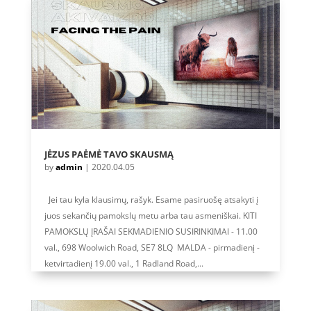
JĖZUS PAĖMĖ TAVO SKAUSMĄ
by
admin
|
2020.04.05
Jei tau kyla klausimų, rašyk. Esame pasiruošę atsakyti į
juos sekančių pamokslų metu arba tau asmeniškai. KITI
PAMOKSLŲ ĮRAŠAI SEKMADIENIO SUSIRINKIMAI - 11.00
val., 698 Woolwich Road, SE7 8LQ MALDA - pirmadienį -
ketvirtadienį 19.00 val., 1 Radland Road,...