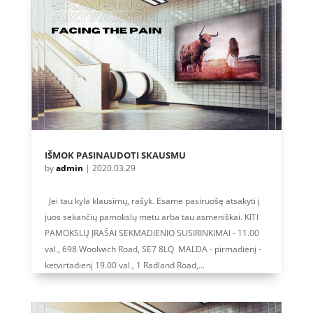
IŠMOK PASINAUDOTI SKAUSMU
by
admin
|
2020.03.29
Jei tau kyla klausimų, rašyk. Esame pasiruošę atsakyti į
juos sekančių pamokslų metu arba tau asmeniškai. KITI
PAMOKSLŲ ĮRAŠAI SEKMADIENIO SUSIRINKIMAI - 11.00
val., 698 Woolwich Road, SE7 8LQ MALDA - pirmadienį -
ketvirtadienį 19.00 val., 1 Radland Road,...