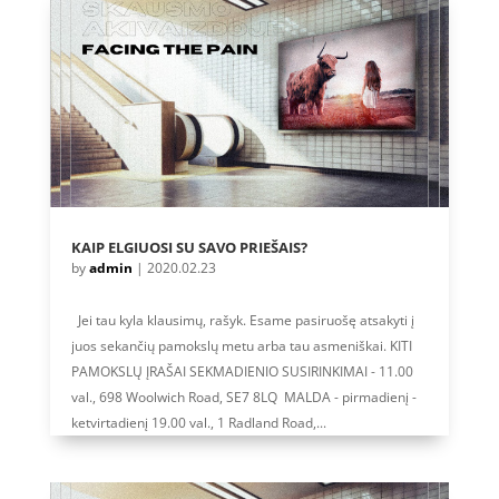
KAIP ELGIUOSI SU SAVO PRIEŠAIS?
by
admin
|
2020.02.23
Jei tau kyla klausimų, rašyk. Esame pasiruošę atsakyti į
juos sekančių pamokslų metu arba tau asmeniškai. KITI
PAMOKSLŲ ĮRAŠAI SEKMADIENIO SUSIRINKIMAI - 11.00
val., 698 Woolwich Road, SE7 8LQ MALDA - pirmadienį -
ketvirtadienį 19.00 val., 1 Radland Road,...