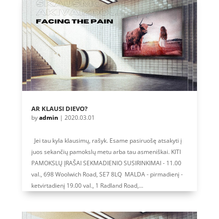
AR KLAUSI DIEVO?
by
admin
|
2020.03.01
Jei tau kyla klausimų, rašyk. Esame pasiruošę atsakyti į
juos sekančių pamokslų metu arba tau asmeniškai. KITI
PAMOKSLŲ ĮRAŠAI SEKMADIENIO SUSIRINKIMAI - 11.00
val., 698 Woolwich Road, SE7 8LQ MALDA - pirmadienį -
ketvirtadienį 19.00 val., 1 Radland Road,...