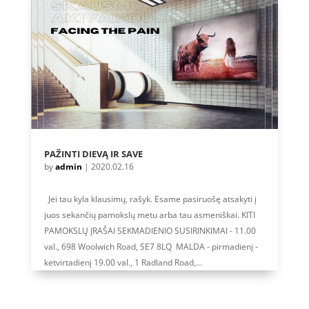
PAŽINTI DIEVĄ IR SAVE
by
admin
|
2020.02.16
Jei tau kyla klausimų, rašyk. Esame pasiruošę atsakyti į
juos sekančių pamokslų metu arba tau asmeniškai. KITI
PAMOKSLŲ ĮRAŠAI SEKMADIENIO SUSIRINKIMAI - 11.00
val., 698 Woolwich Road, SE7 8LQ MALDA - pirmadienį -
ketvirtadienį 19.00 val., 1 Radland Road,...