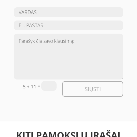
=
5 + 11
SIŲSTI
KITI PAMOKSLŲ ĮRAŠAI