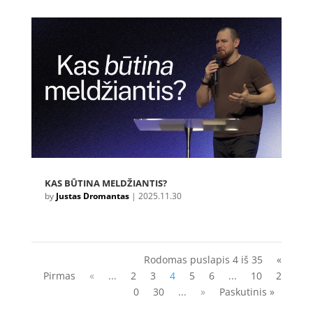
KAS BŪTINA MELDŽIANTIS?
by
Justas Dromantas
|
2025.11.30
Rodomas puslapis 4 iš 35
«
Pirmas
«
...
2
3
4
5
6
...
10
2
0
30
...
»
Paskutinis »