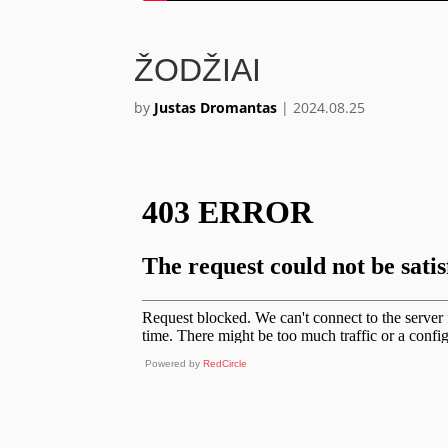
ŽODŽIAI
by
Justas Dromantas
|
2024.08.25
Powered by
RedCircle