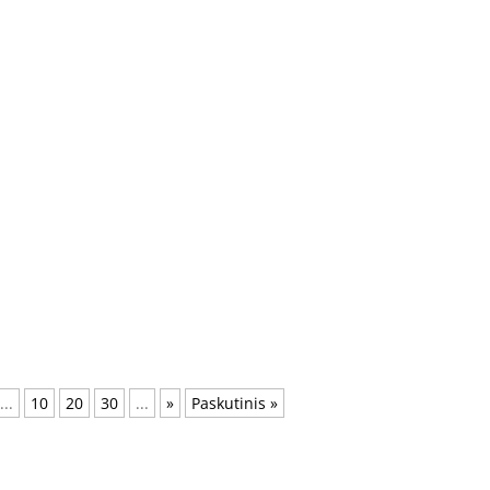
...
10
20
30
...
»
Paskutinis »