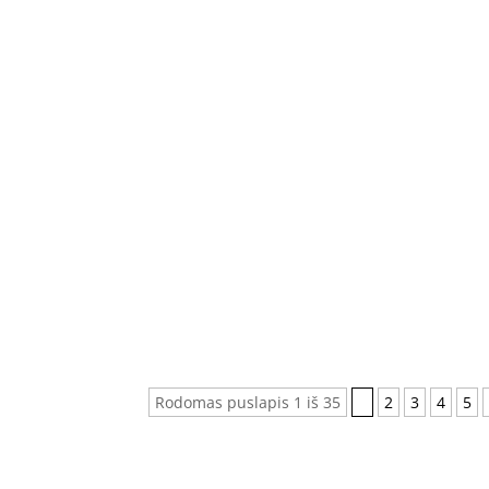
Vilma Ditkevičius
Vilma Ditkevičius
Justas Dromantas
Rodomas puslapis 1 iš 35
1
2
3
4
5