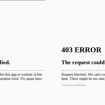
Powered by
RedCircle