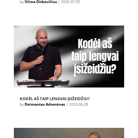
by
Vilma Ditkevičius
|
2026.07.05
KODĖL AŠ TAIP LENGVAI ĮSIŽEIDŽIU?
by
Deimantas Adomėnas
|
2026.06.28