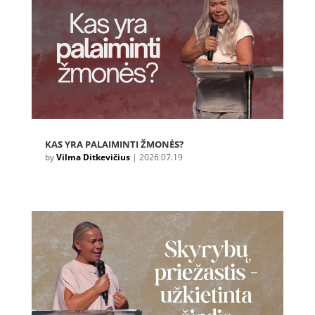
KAS YRA PALAIMINTI ŽMONĖS?
by
Vilma Ditkevičius
|
2026.07.19