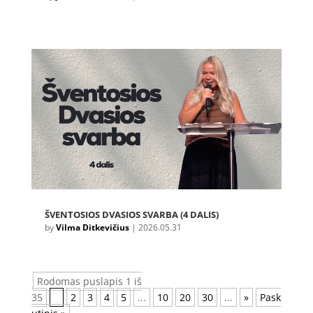
ŠVENTOSIOS DVASIOS SVARBA (4 DALIS)
by
Vilma Ditkevičius
|
2026.05.31
Rodomas puslapis 1 iš
35
1
2
3
4
5
...
10
20
30
...
»
Pask