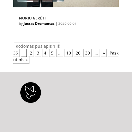
NORIU GERĖTI
by
Justas Dromantas
|
2026.06.07
Rodomas puslapis 1 iš
35
1
2
3
4
5
...
10
20
30
...
»
Pask
utinis »