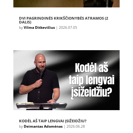
DVI PAGRINDINĖS KRIKŠČIONYBĖS ATRAMOS (2
DALIS)
by
Vilma Ditkevičius
|
2026.07.05
KODĖL AŠ TAIP LENGVAI ĮSIŽEIDŽIU?
by
Deimantas Adomėnas
|
2026.06.28