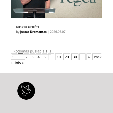
NORIU GERĖTI
by
Justas Dromantas
|
2026.06.07
Rodomas puslapis 1 iš
35
1
2
3
4
5
...
10
20
30
...
»
Pask
utinis »