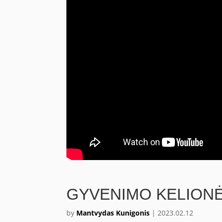
GYVENIMO KELIONĖ
by
Mantvydas Kunigonis
|
2023.02.12