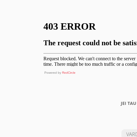
Powered by
RedCircle
JEI TA