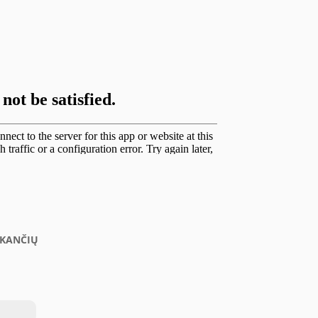
EKANČIŲ