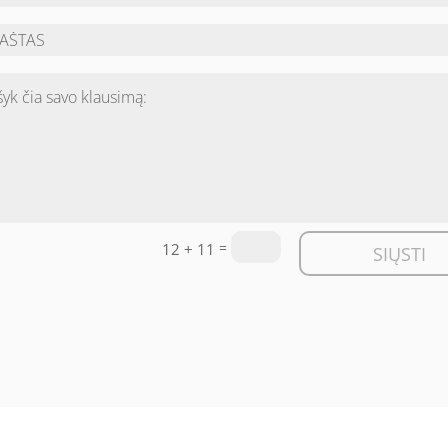
=
12 + 11
SIŲSTI