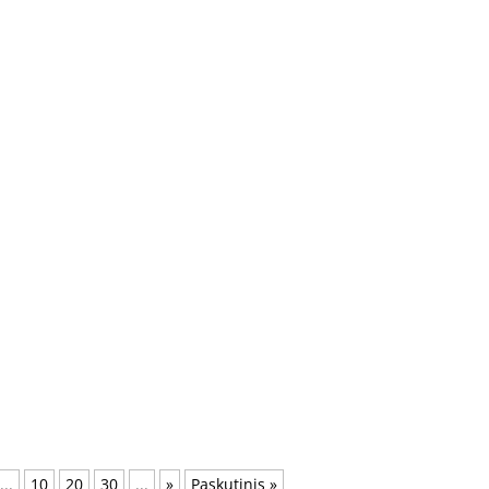
...
10
20
30
...
»
Paskutinis »