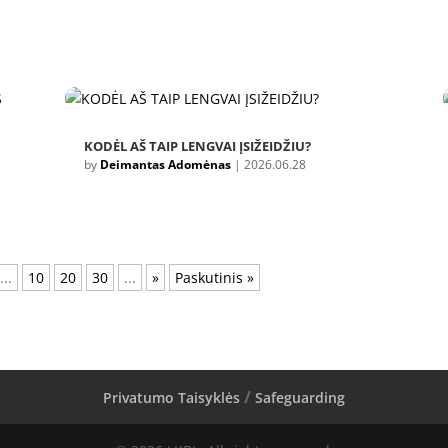
KODĖL AŠ TAIP LENGVAI ĮSIŽEIDŽIU?
by
Deimantas Adomėnas
|
2026.06.28
...
10
20
30
...
»
Paskutinis »
Privatumo Taisyklės
Safeguarding