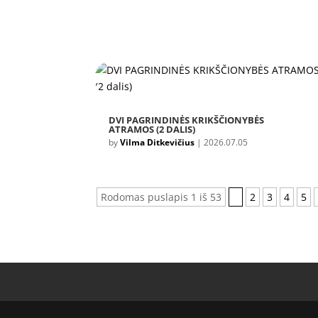
DVI PAGRINDINĖS KRIKŠČIONYBĖS
ATRAMOS (2 DALIS)
by
Vilma Ditkevičius
|
2026.07.05
Rodomas puslapis 1 iš 53
1
2
3
4
5