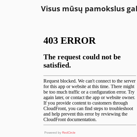
Visus mūsų pamokslus galit
Powered by
RedCircle