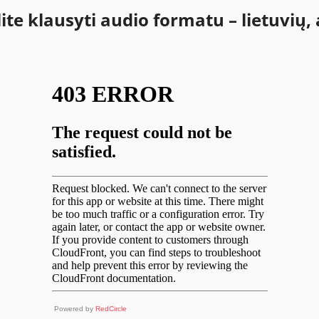
e klausyti audio formatu – lietuvių, 
Powered by
RedCircle