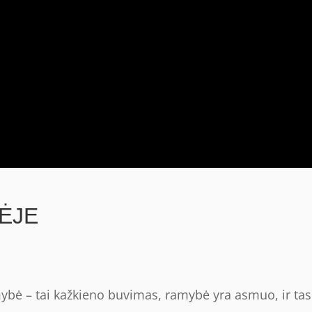
ĖJE
ė – tai kažkieno buvimas, ramybė yra asmuo, ir tas 